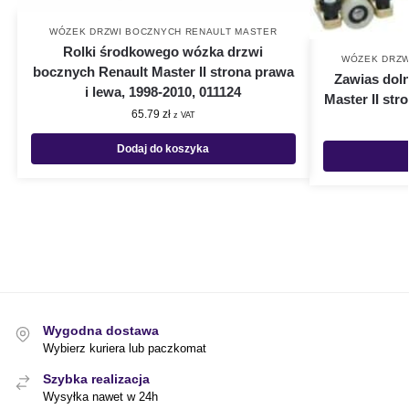
WÓZEK DRZWI BOCZNYCH RENAULT MASTER
Rolki środkowego wózka drzwi
WÓZEK DRZW
bocznych Renault Master II strona prawa
Zawias dol
i lewa, 1998-2010, 011124
Master II str
65.79
zł
z VAT
Dodaj do koszyka
Wygodna dostawa
Wybierz kuriera lub paczkomat
Szybka realizacja
Wysyłka nawet w 24h