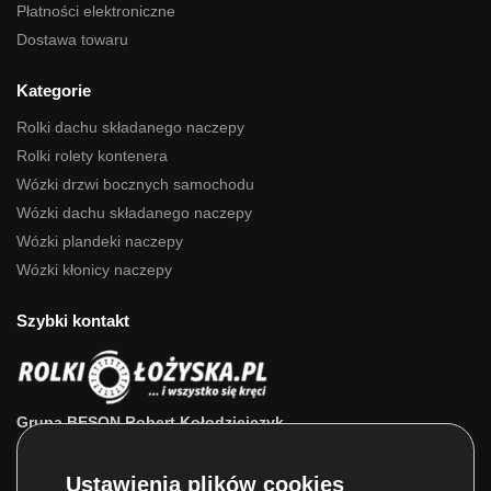
Płatności elektroniczne
Dostawa towaru
Kategorie
Rolki dachu składanego naczepy
Rolki rolety kontenera
Wózki drzwi bocznych samochodu
Wózki dachu składanego naczepy
Wózki plandeki naczepy
Wózki kłonicy naczepy
Szybki kontakt
Grupa BESON Robert Kołodziejczyk
ul. Powstańców Wlkp. 63a
64-111 Lipno (wlkp.)