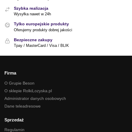
Szybka realizacja
Wysyłka nawet w 24h
Tylko europejskie produkty
Oferujemy produkty dobrej jakości
Bezpieczne zakupy
Tpay / MasterCard / Visa / BLIK
Firma
O Grupie Beson
O sklepie RolkiLozyska.pl
Administrator danych osobowych
Dane teleadresowe
Sprzedaż
Regulamin