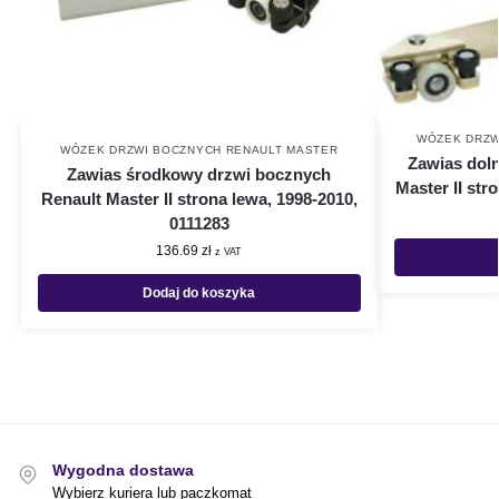
WÓZEK DRZW
WÓZEK DRZWI BOCZNYCH RENAULT MASTER
Zawias dol
Zawias środkowy drzwi bocznych
Master II str
Renault Master II strona lewa, 1998-2010,
0111283
136.69
zł
z VAT
Dodaj do koszyka
Wygodna dostawa
Wybierz kuriera lub paczkomat