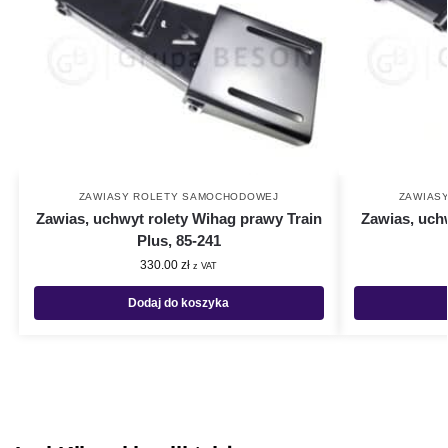
ZAWIASY ROLETY SAMOCHODOWEJ
ZAWIAS
Zawias, uchwyt rolety Wihag prawy Train
Zawias, uch
Plus, 85-241
330.00
zł
z VAT
Dodaj do koszyka