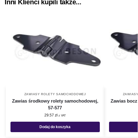
Inni Klienci kupili także...
ZAWIASY ROLETY SAMOCHODOWEJ
ZAWIAS
Zawias środkowy rolety samochodowej,
Zawias bocz
57-577
29.57
zł
z VAT
Dodaj do koszyka