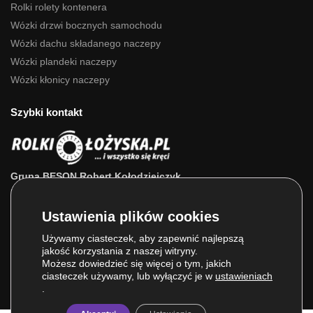
Rolki rolety kontenera
Wózki drzwi bocznych samochodu
Wózki dachu składanego naczepy
Wózki plandeki naczepy
Wózki kłonicy naczepy
Szybki kontakt
Grupa BESON Robert Kołodziejczyk
ul. Powstańców Wlkp. 63a
64-111 Lipno (wlkp.)
Skontaktuj się z nami: 693 800 022, 660 525 823
Używamy ciasteczek, aby zapewnić najlepszą
jakość korzystania z naszej witryny.
E-mail:
sklep@rolkilozyska.pl
Możesz dowiedzieć się więcej o tym, jakich
ciasteczek używamy, lub wyłączyć je w
ustawieniach
.