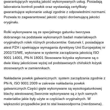
gwarantujących wysoką jakość wykonywanych usług. Posiadają
laboratoria kontroli powłok oraz wystawiają certyfikaty
gwarantujące wykonanie usługi zgodnie z odpowiednimi normami.
Pozwala to zagwarantować jakość części dorównującą jakości
oryginału.
Rolki wykonywane są ze specjalnego gatunku tworzywa
dobranego na podstawie wykonanych badań materiałowych
oryginalnych rolek różnych producentów. Gatunek I, posiadające
atest PZH i spełniające wymagania dyrektywy Unii Europejskiej nr
2002/72/WE, wykonane w systemie zarządzania jakością ISO
9001 14001, PN-N 18001.Stosowane łożyska wykonane są o
dwie klasy jakościowe wyżej od podstawowych chińskich łożysk
stosowanych w zamiennikach.
Nakładanie powłok galwanicznych: system zarządzania zgodnie z
PN-N, ISO 9001:2009 w zakresie nakładania powłok
galwanicznych.Części gięte wykonywane są wysokogatunkowej
blachy atestowanej.Sworznie wykonywane są z tych samych
materiałów jakie były użyte w częściach oryginalnych. W
większości przypadków jest to stal kwasoodporna (nierdzewna).