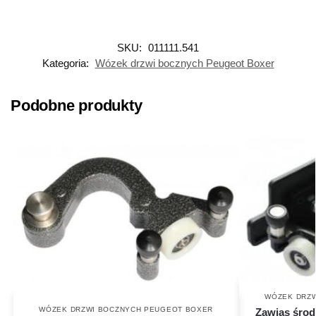
SKU:
011111.541
Kategoria:
Wózek drzwi bocznych Peugeot Boxer
Podobne produkty
WÓZEK DRZW
WÓZEK DRZWI BOCZNYCH PEUGEOT BOXER
Zawias śro