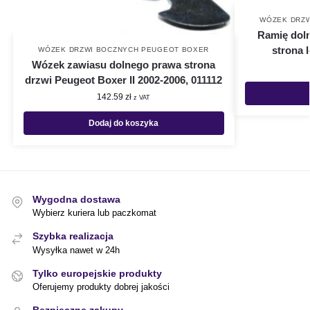
WÓZEK DRZW
Ramię doln
strona 
WÓZEK DRZWI BOCZNYCH PEUGEOT BOXER
Wózek zawiasu dolnego prawa strona
drzwi Peugeot Boxer II 2002-2006, 011112
142.59
zł
z VAT
Dodaj do koszyka
Wygodna dostawa
Wybierz kuriera lub paczkomat
Szybka realizacja
Wysyłka nawet w 24h
Tylko europejskie produkty
Oferujemy produkty dobrej jakości