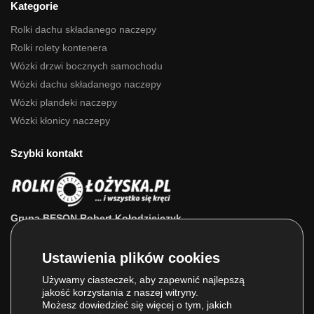
Kategorie
Rolki dachu składanego naczepy
Rolki rolety kontenera
Wózki drzwi bocznych samochodu
Wózki dachu składanego naczepy
Wózki plandeki naczepy
Wózki kłonicy naczepy
Szybki kontakt
Grupa BESON Robert Kołodziejczyk
ul. Powstańców Wlkp. 63a
64-111 Lipno (wlkp.)
Skontaktuj się z nami: 693 800 022, 660 525 823
Używamy ciasteczek, aby zapewnić najlepszą
jakość korzystania z naszej witryny.
E-mail:
sklep@rolkilozyska.pl
Możesz dowiedzieć się więcej o tym, jakich