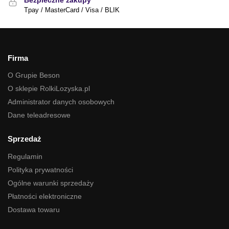
Bezpieczne zakupy
Tpay / MasterCard / Visa / BLIK
Firma
O Grupie Beson
O sklepie RolkiLozyska.pl
Administrator danych osobowych
Dane teleadresowe
Sprzedaż
Regulamin
Polityka prywatności
Ogólne warunki sprzedaży
Płatności elektroniczne
Dostawa towaru