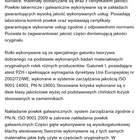
surowce, materiały dostarczane są wraz z certyfikatem jakości.
Powłoki lakiernicze i galwaniczne wykonywane są w zakładach
gwarantujących wysoką jakość wykonywanych usług. Posiadają
laboratoria kontroli powłok oraz wystawiają certyfikaty
gwarantujące wykonanie usługi zgodnie z odpowiednimi normami.
Pozwala to zagwarantować jakość części dorównującą jakości
oryginału.
Rolki wykonywane są ze specjalnego gatunku tworzywa
dobranego na podstawie wykonanych badań materiałowych
oryginalnych rolek różnych producentów. Gatunek I, posiadające
atest PZH i spełniające wymagania dyrektywy Unii Europejskiej nr
2002/72/WE, wykonane w systemie zarządzania jakością ISO
9001 14001, PN-N 18001.Stosowane łożyska wykonane są o
dwie klasy jakościowe wyżej od podstawowych chińskich łożysk
stosowanych w zamiennikach.
Nakładanie powłok galwanicznych: system zarządzania zgodnie z
PN-N, ISO 9001:2009 w zakresie nakładania powłok
galwanicznych.Części gięte wykonywane są wysokogatunkowej
blachy atestowanej.Sworznie wykonywane są z tych samych
materiałów jakie były użyte w częściach oryginalnych. W