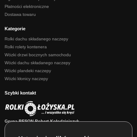
Płatności elektroniczne
Dostawa towaru
Kategorie
Rolki dachu składanego naczepy
Rolki rolety kontenera
Wózki drzwi bocznych samochodu
Wózki dachu składanego naczepy
Wózki plandeki naczepy
Wózki kłonicy naczepy
Szybki kontakt
Grupa BESON Robert Kołodziejczyk
ul. Powstańców Wlkp. 63a
64-111 Lipno (wlkp.)