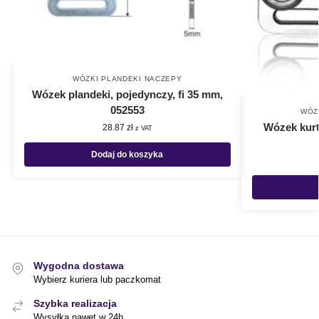
WÓZKI PLANDEKI NACZEPY
Wózek plandeki, pojedynczy, fi 35 mm,
052553
WÓZ
Wózek kurt
28.87
zł
z VAT
Dodaj do koszyka
Wygodna dostawa
Wybierz kuriera lub paczkomat
Szybka realizacja
Wysyłka nawet w 24h