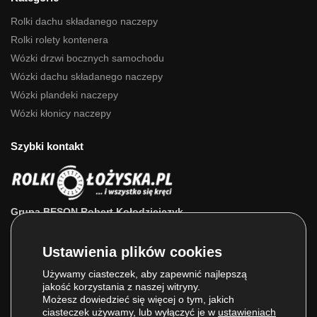
Rolki dachu składanego naczepy
Rolki rolety kontenera
Wózki drzwi bocznych samochodu
Wózki dachu składanego naczepy
Wózki plandeki naczepy
Wózki kłonicy naczepy
Szybki kontakt
Grupa BESON Robert Kołodziejczyk
ul. Powstańców Wlkp. 63a
64-111 Lipno (wlkp.)
Skontaktuj się z nami: 693 800 022, 660 525 823
Używamy ciasteczek, aby zapewnić najlepszą
jakość korzystania z naszej witryny.
E-mail:
sklep@rolkilozyska.pl
Możesz dowiedzieć się więcej o tym, jakich
ciasteczek używamy, lub wyłączyć je w
ustawieniach