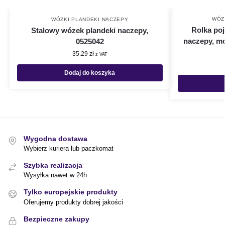
WÓZ
WÓZKI PLANDEKI NACZEPY
Rolka poj
Stalowy wózek plandeki naczepy,
naczepy, mo
0525042
35.29
zł
z VAT
Dodaj do koszyka
Wygodna dostawa
Wybierz kuriera lub paczkomat
Szybka realizacja
Wysyłka nawet w 24h
Tylko europejskie produkty
Oferujemy produkty dobrej jakości
Bezpieczne zakupy