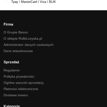
Tpay / MasterCard / Visa / BLIK
Firma
O Grupie Beson
O sklepie RolkiLozyska.pl
Administrator danych osobowych
Dane teleadresowe
Sprzedaż
Regulamin
Polityka prywatności
Ogólne warunki sprzedaży
Płatności elektroniczne
Dostawa towaru
Kategorie