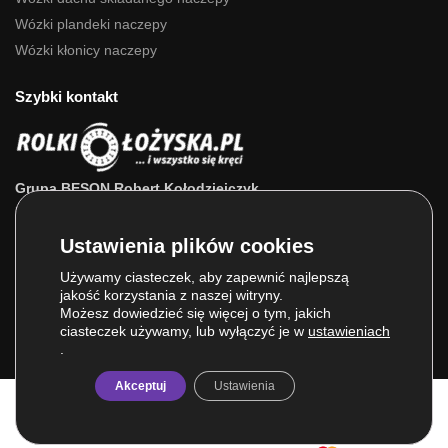
Wózki plandeki naczepy
Wózki kłonicy naczepy
Szybki kontakt
Grupa BESON Robert Kołodziejczyk
ul. Powstańców Wlkp. 63a
64-111 Lipno (wlkp.)
Skontaktuj się z nami: 693 800 022, 660 525 823
Używamy ciasteczek, aby zapewnić najlepszą
jakość korzystania z naszej witryny.
E-mail:
sklep@rolkilozyska.pl
Możesz dowiedzieć się więcej o tym, jakich
ciasteczek używamy, lub wyłączyć je w
ustawieniach
.
Akceptuj
Ustawienia
© Grupa BESON 2025. Wszelkie prawa zastrzeżone.