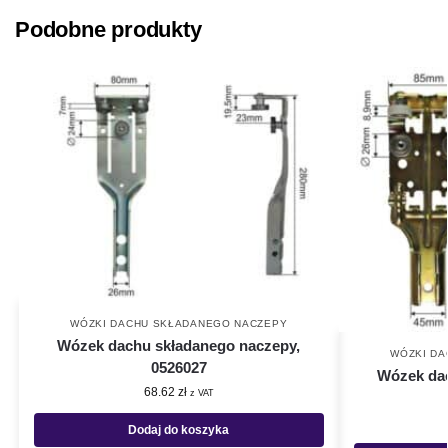
Podobne produkty
WÓZKI DACHU SKŁADANEGO NACZEPY
Wózek dachu składanego naczepy,
WÓZKI D
0526027
Wózek dac
68.62
zł
z VAT
Dodaj do koszyka