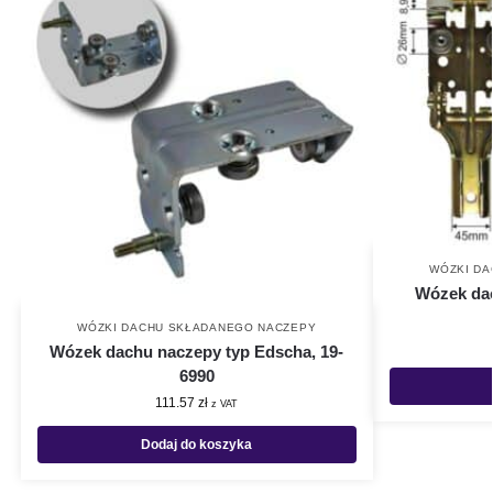
WÓZKI D
Wózek dac
WÓZKI DACHU SKŁADANEGO NACZEPY
Wózek dachu naczepy typ Edscha, 19-
6990
111.57
zł
z VAT
Dodaj do koszyka