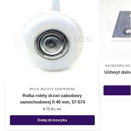
AKCESORIA DO
Uchwyt dolnej
ROLKI ROLETY KONTENERA
Rolka rolety drzwi zabudowy
samochodowej fi 46 mm, 57-574
8.75
zł
z VAT
Dodaj do koszyka