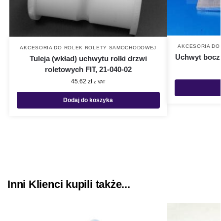
AKCESORIA DO
AKCESORIA DO ROLEK ROLETY SAMOCHODOWEJ
Uchwyt boczn
Tuleja (wkład) uchwytu rolki drzwi
roletowych FIT, 21-040-02
45.62
zł
z VAT
Dodaj do koszyka
Inni Klienci kupili także...