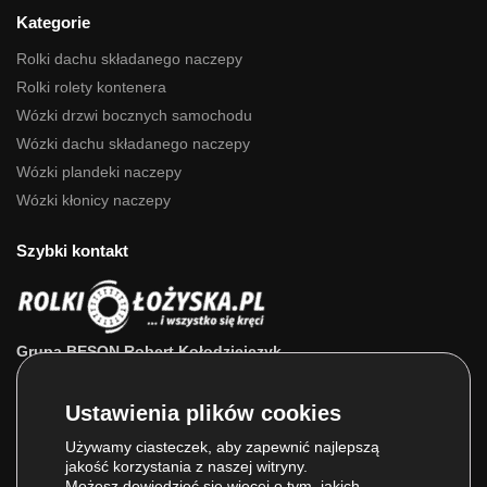
Kategorie
Rolki dachu składanego naczepy
Rolki rolety kontenera
Wózki drzwi bocznych samochodu
Wózki dachu składanego naczepy
Wózki plandeki naczepy
Wózki kłonicy naczepy
Szybki kontakt
Grupa BESON Robert Kołodziejczyk
ul. Powstańców Wlkp. 63a
64-111 Lipno (wlkp.)
Skontaktuj się z nami: 693 800 022, 660 525 823
Używamy ciasteczek, aby zapewnić najlepszą
jakość korzystania z naszej witryny.
E-mail:
sklep@rolkilozyska.pl
Możesz dowiedzieć się więcej o tym, jakich