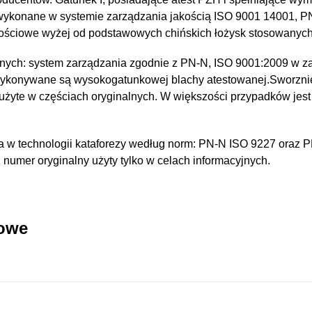
 wykonane w systemie zarządzania jakością ISO 9001 14001, 
kościowe wyżej od podstawowych chińskich łożysk stosowanyc
nych: system zarządzania zgodnie z PN-N, ISO 9001:2009 w za
wykonywane są wysokogatunkowej blachy atestowanej.Sworzni
 użyte w częściach oryginalnych. W większości przypadków jest
 w technologii kataforezy według norm: PN-N ISO 9227 oraz 
umer oryginalny użyty tylko w celach informacyjnych.
kowe