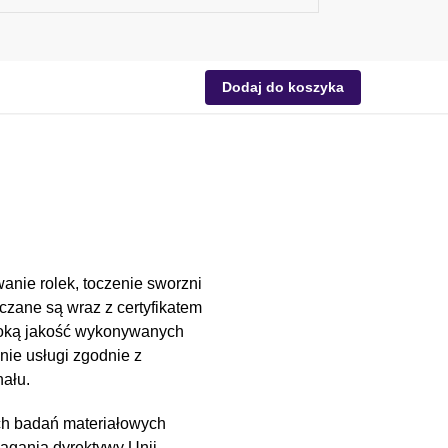
Dodaj do koszyka
anie rolek, toczenie sworzni
czane są wraz z certyfikatem
soką jakość wykonywanych
nie usługi zgodnie z
ału.
ch badań materiałowych
magania dyrektywy Unii