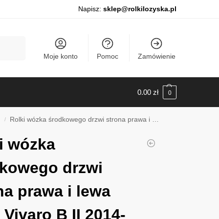
Napisz:
sklep@rolkilozyska.pl
Szukaj
Moje konto
Pomoc
Zamówienie
0.00
zł
0
o
Rolki wózka środkowego drzwi strona prawa i lewa Opel Vivaro B II 2014-2019, 011492
/
i wózka
kowego drzwi
na prawa i lewa
 Vivaro B II 2014-