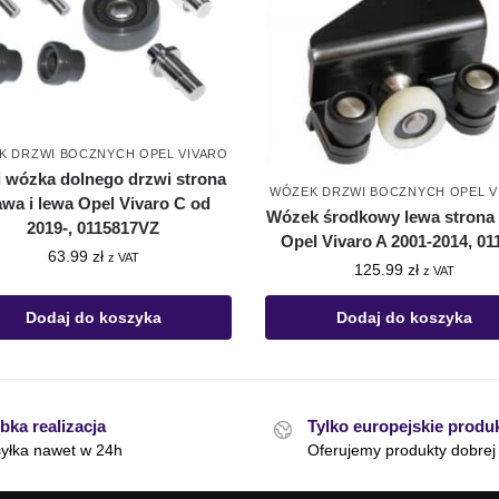
K DRZWI BOCZNYCH OPEL VIVARO
i wózka dolnego drzwi strona
WÓZEK DRZWI BOCZNYCH OPEL V
awa i lewa Opel Vivaro C od
Wózek środkowy lewa strona 
2019-, 0115817VZ
Opel Vivaro A 2001-2014, 01
63.99
zł
z VAT
125.99
zł
z VAT
Dodaj do koszyka
Dodaj do koszyka
bka realizacja
Tylko europejskie produ
yłka nawet w 24h
Oferujemy produkty dobrej 