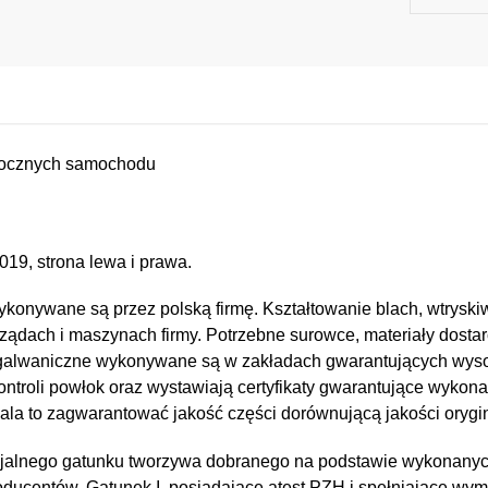
 bocznych samochodu
19, strona lewa i prawa.
konywane są przez polską firmę. Kształtowanie blach, wtryskiw
ządach i maszynach firmy. Potrzebne surowce, materiały dostar
e i galwaniczne wykonywane są w zakładach gwarantujących wy
kontroli powłok oraz wystawiają certyfikaty gwarantujące wykona
a to zagwarantować jakość części dorównującą jakości orygin
jalnego gatunku tworzywa dobranego na podstawie wykonany
oducentów. Gatunek I, posiadające atest PZH i spełniające wy