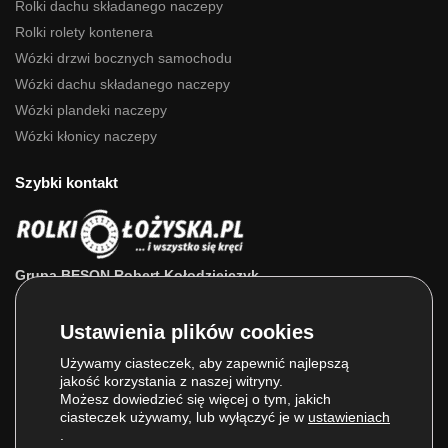
Rolki dachu składanego naczepy
Rolki rolety kontenera
Wózki drzwi bocznych samochodu
Wózki dachu składanego naczepy
Wózki plandeki naczepy
Wózki kłonicy naczepy
Szybki kontakt
Grupa BESON Robert Kołodziejczyk
ul. Powstańców Wlkp. 63a
64-111 Lipno (wlkp.)
Skontaktuj się z nami: 693 800 022, 660 525 823
Używamy ciasteczek, aby zapewnić najlepszą
jakość korzystania z naszej witryny.
E-mail:
sklep@rolkilozyska.pl
Możesz dowiedzieć się więcej o tym, jakich
ciasteczek używamy, lub wyłączyć je w
ustawieniach
.