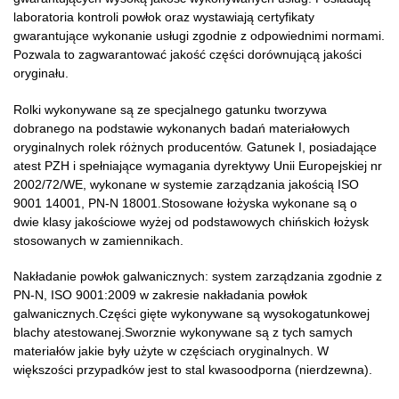
laboratoria kontroli powłok oraz wystawiają certyfikaty
gwarantujące wykonanie usługi zgodnie z odpowiednimi normami.
Pozwala to zagwarantować jakość części dorównującą jakości
oryginału.
Rolki wykonywane są ze specjalnego gatunku tworzywa
dobranego na podstawie wykonanych badań materiałowych
oryginalnych rolek różnych producentów. Gatunek I, posiadające
atest PZH i spełniające wymagania dyrektywy Unii Europejskiej nr
2002/72/WE, wykonane w systemie zarządzania jakością ISO
9001 14001, PN-N 18001.Stosowane łożyska wykonane są o
dwie klasy jakościowe wyżej od podstawowych chińskich łożysk
stosowanych w zamiennikach.
Nakładanie powłok galwanicznych: system zarządzania zgodnie z
PN-N, ISO 9001:2009 w zakresie nakładania powłok
galwanicznych.Części gięte wykonywane są wysokogatunkowej
blachy atestowanej.Sworznie wykonywane są z tych samych
materiałów jakie były użyte w częściach oryginalnych. W
większości przypadków jest to stal kwasoodporna (nierdzewna).