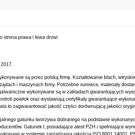
 strona prawa i lewa drzwi
 2017.
konywane są przez polską firmę. Kształtowanie blach, wtryskiw
ządach i maszynach firmy. Potrzebne surowce, materiały dostar
e i galwaniczne wykonywane są w zakładach gwarantujących wy
kontroli powłok oraz wystawiają certyfikaty gwarantujące wykona
a to zagwarantować jakość części dorównującą jakości orygin
jalnego gatunku tworzywa dobranego na podstawie wykonany
oducentów. Gatunek I, posiadające atest PZH i spełniające wy
 wykonane w systemie zarządzania jakością ISO 9001 14001, 