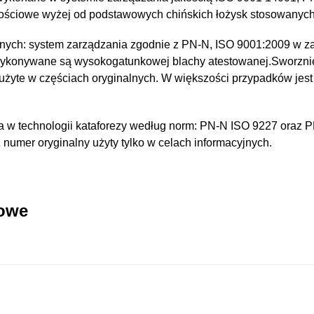
kościowe wyżej od podstawowych chińskich łożysk stosowanyc
nych: system zarządzania zgodnie z PN-N, ISO 9001:2009 w za
wykonywane są wysokogatunkowej blachy atestowanej.Sworzni
 użyte w częściach oryginalnych. W większości przypadków jest
 w technologii kataforezy według norm: PN-N ISO 9227 oraz 
umer oryginalny użyty tylko w celach informacyjnych.
kowe