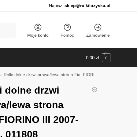
Napisz:
sklep@rolkilozyska.pl
Szukaj
Moje konto
Pomoc
Zamówienie
0.00
zł
0
Rolki dolne drzwi prawa/lewa strona Fiat FIORINO III 2007-2017, 011808
/
i dolne drzwi
a/lewa strona
 FIORINO III 2007-
, 011808