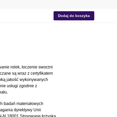
Dodaj do koszyka
anie rolek, toczenie sworzni
czane są wraz z certyfikatem
soką jakość wykonywanych
nie usługi zgodnie z
ału.
ch badań materiałowych
magania dyrektywy Unii
PN-N 18001.Stosowane łożyska