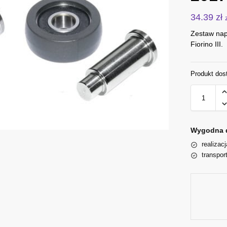
34.39
zł
Zestaw napr
Fiorino III.
Produkt dos
Wygodna 
realizac
transpor