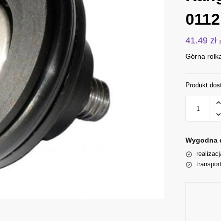
0112
41.49
zł
Górna rolk
Produkt dos
Wygodna 
realizac
transpor