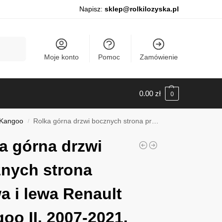
Napisz:
sklep@rolkilozyska.pl
Szukaj
Moje konto
Pomoc
Zamówienie
0.00
zł
0
 Kangoo
Rolka górna drzwi bocznych strona prawa i lewa Renault Kangoo II, 2007-2021, 0112144
/
a górna drzwi
nych strona
a i lewa Renault
oo II, 2007-2021,