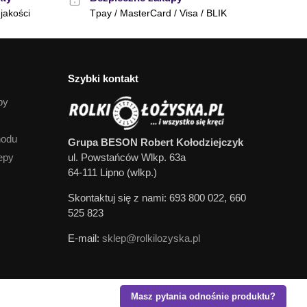
jakości
Tpay / MasterCard / Visa / BLIK
Szybki kontakt
py
hodu
Grupa BESON Robert Kołodziejczyk
epy
ul. Powstańców Wlkp. 63a
64-111 Lipno (wlkp.)
Skontaktuj się z nami: 693 800 022, 660
525 823
E-mail:
sklep@rolkilozyska.pl
Masz pytania odnośnie produktu?