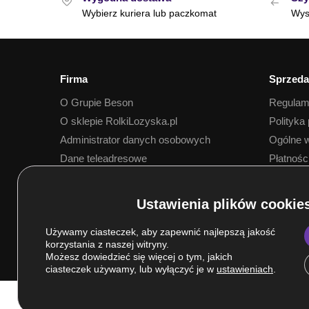
Wybierz kuriera lub paczkomat
Wys
Firma
Sprzeda
O Grupie Beson
Regulam
O sklepie RolkiLozyska.pl
Polityka
Administrator danych osobowych
Ogólne w
Dane teleadresowe
Płatnośc
Dostawa
Używamy ciasteczek, aby zapewnić najlepszą jakość
korzystania z naszej witryny.
Możesz dowiedzieć się więcej o tym, jakich
ciasteczek używamy, lub wyłączyć je w
ustawieniach
.
© Grupa BESON 2025. Wszelkie prawa zastrzeżone.