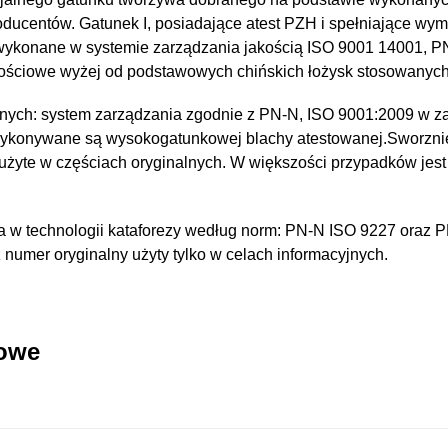
oducentów. Gatunek I, posiadające atest PZH i spełniające wy
 wykonane w systemie zarządzania jakością ISO 9001 14001, 
kościowe wyżej od podstawowych chińskich łożysk stosowanyc
nych: system zarządzania zgodnie z PN-N, ISO 9001:2009 w za
wykonywane są wysokogatunkowej blachy atestowanej.Sworzni
 użyte w częściach oryginalnych. W większości przypadków jest
 w technologii kataforezy według norm: PN-N ISO 9227 oraz 
umer oryginalny użyty tylko w celach informacyjnych.
kowe