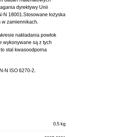
magania dyrektywy Unii
PN-N 18001.Stosowane łożyska
h w zamiennikach.
kresie nakładania powłok
e wykonywane są z tych
 to stal kwasoodporna
PN-N ISO 6270-2.
0.5 kg