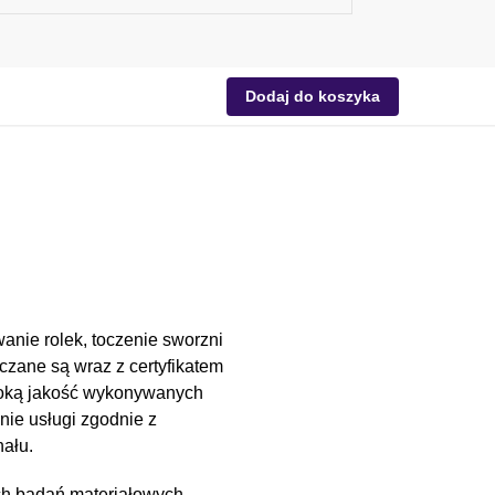
Dodaj do koszyka
anie rolek, toczenie sworzni
czane są wraz z certyfikatem
soką jakość wykonywanych
nie usługi zgodnie z
ału.
ch badań materiałowych