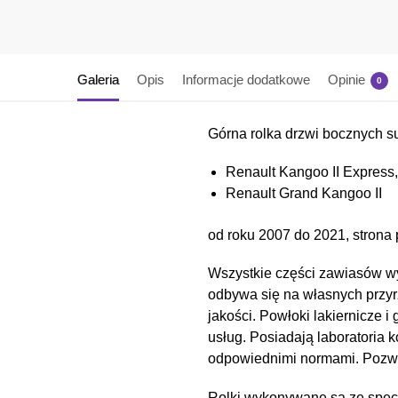
Galeria
Opis
Informacje dodatkowe
Opinie
0
Górna rolka drzwi bocznych 
Renault Kangoo II Express,
Renault Grand Kangoo II
od roku 2007 do 2021, strona 
Wszystkie części zawiasów wy
odbywa się na własnych przyr
jakości. Powłoki lakiernicz
usług. Posiadają laboratoria 
odpowiednimi normami. Pozwal
Rolki wykonywane są ze spec