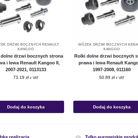
EK DRZWI BOCZNYCH RENAULT
WÓZEK DRZWI BOCZNYCH RENA
KANGOO
KANGOO
 dolne drzwi bocznych strona
Rolki dolne drzwi bocznych s
wa i lewa Renault Kangoo II,
prawa i lewa Renault Kango
2007-2021, 0113133
1997-2008, 011160
73.19
zł
50.89
zł
z VAT
z VAT
Dodaj do koszyka
Dodaj do koszyka
bka realizacja
Tylko europejskie produ