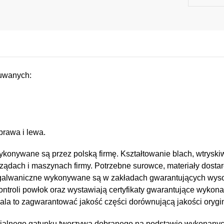
suwanych:
prawa i lewa.
konywane są przez polską firmę. Kształtowanie blach, wtryskiw
ządach i maszynach firmy. Potrzebne surowce, materiały dostar
e i galwaniczne wykonywane są w zakładach gwarantujących wy
kontroli powłok oraz wystawiają certyfikaty gwarantujące wykona
a to zagwarantować jakość części dorównującą jakości orygin
jalnego gatunku tworzywa dobranego na podstawie wykonany