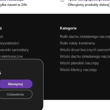
yłka nawet w 24h
Oferujemy produkty dobrej 
ż
Kategorie
in
Rolki dachu składanego nacze
 prywatności
Rolki rolety kontenera
arunki sprzedaży
Wózki drzwi bocznych samoc
i elektroniczne
Wózki dachu składanego nacz
 towaru
Wózki plandeki naczepy
Wózki kłonicy naczepy
Akceptuj
Ustawienia