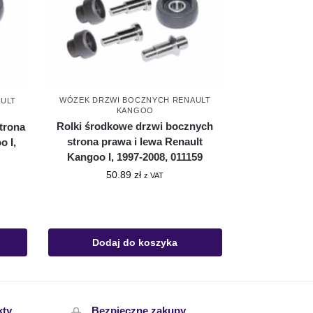
WÓZEK DRZWI BOCZNYCH RENAULT
ULT
KANGOO
Rolki środkowe drzwi bocznych
trona
strona prawa i lewa Renault
o I,
Kangoo I, 1997-2008, 011159
50.89
zł
z VAT
Dodaj do koszyka
kty
Bezpieczne zakupy