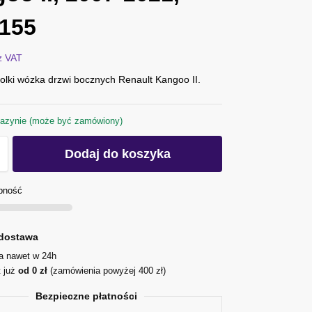
155
z VAT
olki wózka drzwi bocznych Renault Kangoo II.
azynie (może być zamówiony)
Dodaj do koszyka
pność
dostawa
ja nawet w 24h
t już
od 0 zł
(zamówienia powyżej 400 zł)
Bezpieczne płatności