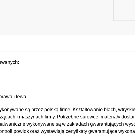
suwanych:
prawa i lewa.
konywane są przez polską firmę. Kształtowanie blach, wtryskiw
ządach i maszynach firmy. Potrzebne surowce, materiały dostar
e i galwaniczne wykonywane są w zakładach gwarantujących wy
kontroli powłok oraz wystawiają certyfikaty gwarantujące wykona