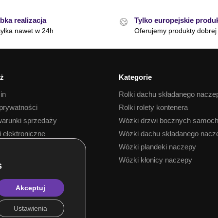
bka realizacja
Tylko europejskie produ
yłka nawet w 24h
Oferujemy produkty dobrej 
ż
Kategorie
in
Rolki dachu składanego nacze
 prywatności
Rolki rolety kontenera
arunki sprzedaży
Wózki drzwi bocznych samoc
i elektroniczne
Wózki dachu składanego nacz
 towaru
Wózki plandeki naczepy
Wózki kłonicy naczepy
Akceptuj
Ustawienia