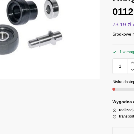
0112
73.19
zł
Środkowe r
1 w mag
Niska dostę
Wygodna 
realizac
transpor