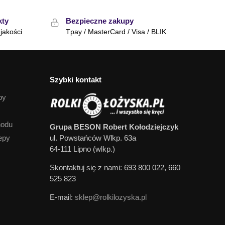
kty
Bezpieczne zakupy
jakości
Tpay / MasterCard / Visa / BLIK
Szybki kontakt
py
hodu
Grupa BESON Robert Kołodziejczyk
epy
ul. Powstańców Wlkp. 63a
64-111 Lipno (wlkp.)
Skontaktuj się z nami: 693 800 022, 660
525 823
E-mail:
sklep@rolkilozyska.pl