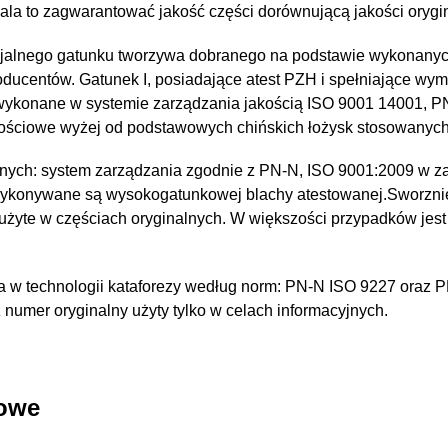
a to zagwarantować jakość części dorównującą jakości orygin
jalnego gatunku tworzywa dobranego na podstawie wykonany
oducentów. Gatunek I, posiadające atest PZH i spełniające wy
 wykonane w systemie zarządzania jakością ISO 9001 14001, 
kościowe wyżej od podstawowych chińskich łożysk stosowanyc
nych: system zarządzania zgodnie z PN-N, ISO 9001:2009 w za
wykonywane są wysokogatunkowej blachy atestowanej.Sworzni
 użyte w częściach oryginalnych. W większości przypadków jest
 w technologii kataforezy według norm: PN-N ISO 9227 oraz 
umer oryginalny użyty tylko w celach informacyjnych.
kowe