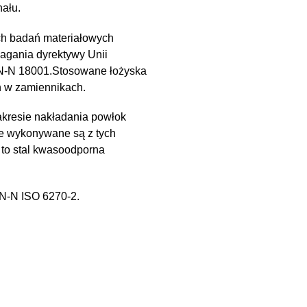
ału.
ch badań materiałowych
magania dyrektywy Unii
PN-N 18001.Stosowane łożyska
h w zamiennikach.
kresie nakładania powłok
e wykonywane są z tych
 to stal kwasoodporna
PN-N ISO 6270-2.