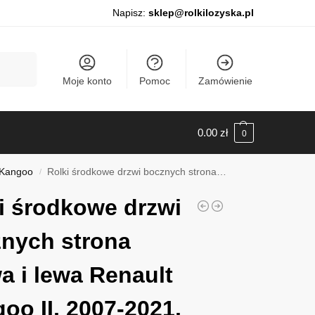
Napisz:
sklep@rolkilozyska.pl
Szukaj
Moje konto
Pomoc
Zamówienie
0.00
zł
0
 Kangoo
Rolki środkowe drzwi bocznych strona prawa i lewa Renault Kangoo II, 2007-2021, 0112155
/
i środkowe drzwi
nych strona
a i lewa Renault
oo II, 2007-2021,