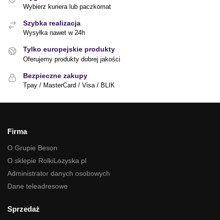
Wybierz kuriera lub paczkomat
Szybka realizacja
Wysyłka nawet w 24h
Tylko europejskie produkty
Oferujemy produkty dobrej jakości
Bezpieczne zakupy
Tpay / MasterCard / Visa / BLIK
Firma
O Grupie Beson
O sklepie RolkiLozyska.pl
Administrator danych osobowych
Dane teleadresowe
Sprzedaż