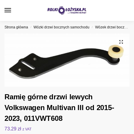
0
Strona główna
Wózki drzwi bocznych samochodu
Wózek drzwi bocznych Volkswagen
/
/
Ramię górne drzwi lewych
Volkswagen Multivan III od 2015-
2023, 011VWT608
73.29
zł
z VAT