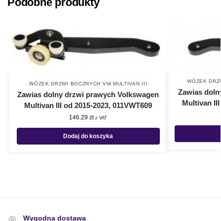
Podobne produkty
WÓZEK DRZW
WÓZEK DRZWI BOCZNYCH VW MULTIVAN III
Zawias doln
Zawias dolny drzwi prawych Volkswagen
Multivan I
Multivan III od 2015-2023, 011VWT609
146.29
zł
z VAT
Dodaj do koszyka
Wygodna dostawa