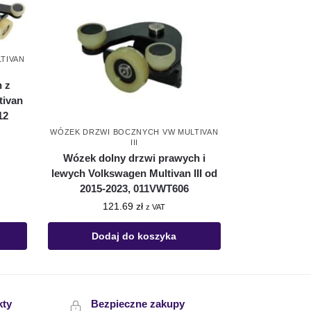
TIVAN
 z
tivan
12
WÓZEK DRZWI BOCZNYCH VW MULTIVAN
III
Wózek dolny drzwi prawych i
lewych Volkswagen Multivan III od
2015-2023, 011VWT606
121.69
zł
z VAT
Dodaj do koszyka
kty
Bezpieczne zakupy