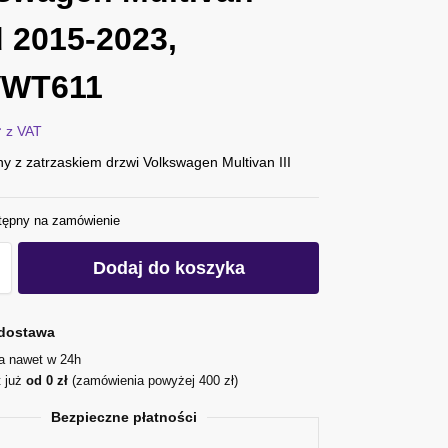
od 2015-2023,
VWT611
ł
z VAT
y z zatrzaskiem drzwi Volkswagen Multivan III
tępny na zamówienie
Dodaj do koszyka
dostawa
ja nawet w 24h
t już
od 0 zł
(zamówienia powyżej 400 zł)
Bezpieczne płatności