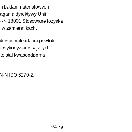
ch badań materiałowych
magania dyrektywy Unii
PN-N 18001.Stosowane łożyska
h w zamiennikach.
kresie nakładania powłok
e wykonywane są z tych
 to stal kwasoodporna
PN-N ISO 6270-2.
0.5 kg