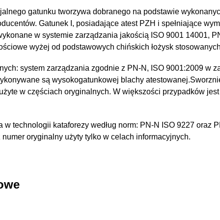
jalnego gatunku tworzywa dobranego na podstawie wykonany
oducentów. Gatunek I, posiadające atest PZH i spełniające wy
 wykonane w systemie zarządzania jakością ISO 9001 14001, 
kościowe wyżej od podstawowych chińskich łożysk stosowanyc
nych: system zarządzania zgodnie z PN-N, ISO 9001:2009 w za
wykonywane są wysokogatunkowej blachy atestowanej.Sworzni
 użyte w częściach oryginalnych. W większości przypadków jest
 w technologii kataforezy według norm: PN-N ISO 9227 oraz 
umer oryginalny użyty tylko w celach informacyjnych.
kowe