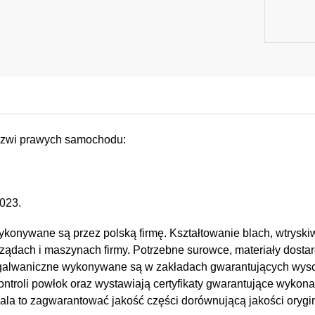
drzwi prawych samochodu:
023.
konywane są przez polską firmę. Kształtowanie blach, wtryskiw
ządach i maszynach firmy. Potrzebne surowce, materiały dostar
e i galwaniczne wykonywane są w zakładach gwarantujących wy
kontroli powłok oraz wystawiają certyfikaty gwarantujące wykona
a to zagwarantować jakość części dorównującą jakości orygin