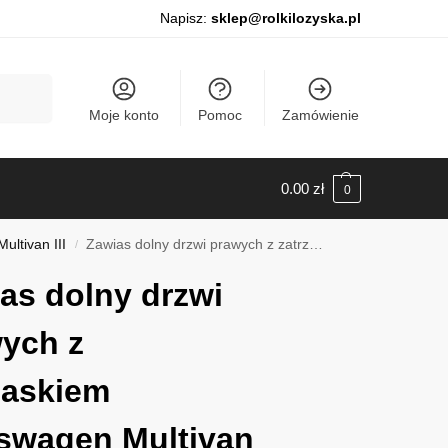
Napisz:
sklep@rolkilozyska.pl
Szukaj
Moje konto
Pomoc
Zamówienie
0.00
zł
0
ltivan III
Zawias dolny drzwi prawych z zatrzaskiem Volkswagen Multivan III od 2015-2023, 011VWT611
/
as dolny drzwi
ych z
zaskiem
swagen Multivan