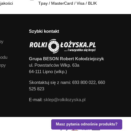
jakości
Tpay / MasterCard / Visa / BLIK
Szybki kontakt
py
hodu
Grupa BESON Robert Kołodziejczyk
epy
ul. Powstańców Wlkp. 63a
64-111 Lipno (wlkp.)
Skontaktuj się z nami: 693 800 022, 660
525 823
E-mail:
sklep@rolkilozyska.pl
Masz pytania odnośnie produktu?