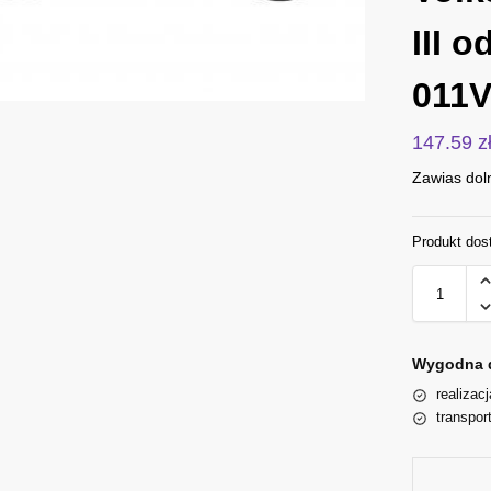
III 
011
147.59
z
Zawias doln
Produkt dos
Wygodna 
realizac
transpor