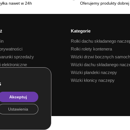
yłka nawet w 24h
Oferujemy produkty dobrej 
ż
Kategorie
in
Rolki dachu składanego nacze
 prywatności
Rolki rolety kontenera
arunki sprzedaży
Wózki drzwi bocznych samoc
i elektroniczne
Wózki dachu składanego nacz
 towaru
Wózki plandeki naczepy
Wózki kłonicy naczepy
Akceptuj
Ustawienia