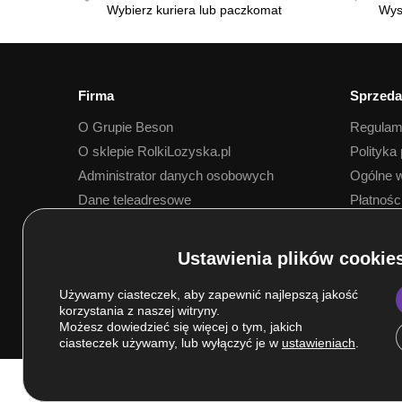
Wybierz kuriera lub paczkomat
Wys
Firma
Sprzeda
O Grupie Beson
Regulam
O sklepie RolkiLozyska.pl
Polityka
Administrator danych osobowych
Ogólne w
Dane teleadresowe
Płatnośc
Dostawa
Używamy ciasteczek, aby zapewnić najlepszą jakość
korzystania z naszej witryny.
Możesz dowiedzieć się więcej o tym, jakich
ciasteczek używamy, lub wyłączyć je w
ustawieniach
.
© Grupa BESON 2025. Wszelkie prawa zastrzeżone.