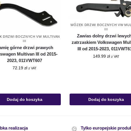
WÓZEK DRZWI BOCZNYCH VW MUL
III
Zawias dolny drzwi lewych
K DRZWI BOCZNYCH VW MULTIVAN
III
zatrzaskiem Volkswagen Mul
amię górne drzwi prawych
III od 2015-2023, 011VWT6
swagen Multivan III od 2015-
149.99
zł
z VAT
2023, 011VWT607
72.19
zł
z VAT
Dodaj do koszyka
Dodaj do koszyka
bka realizacja
Tylko europejskie produ