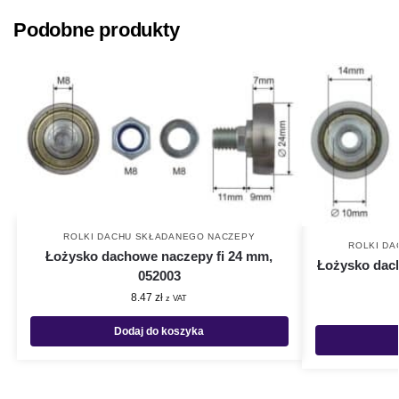
Podobne produkty
ROLKI DACHU SKŁADANEGO NACZEPY
ROLKI D
Łożysko dachowe naczepy fi 24 mm,
Łożysko dach
052003
8.47
zł
z VAT
Dodaj do koszyka