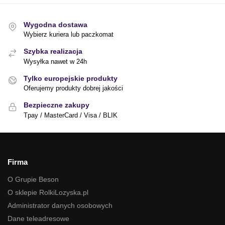
Wygodna dostawa
Wybierz kuriera lub paczkomat
Szybka realizacja
Wysyłka nawet w 24h
Tylko europejskie produkty
Oferujemy produkty dobrej jakości
Bezpieczne zakupy
Tpay / MasterCard / Visa / BLIK
Firma
O Grupie Beson
O sklepie RolkiLozyska.pl
Administrator danych osobowych
Dane teleadresowe