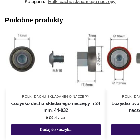
Kategoria:
Rolki dachu składanego naczepy
Podobne produkty
ROLKI DACHU SKŁADANEGO NACZEPY
ROLKI D
Łożysko dachu składanego naczepy fi 24
Łożysko two
mm, 44-032
nacze
9.09
zł
z VAT
Dodaj do koszyka