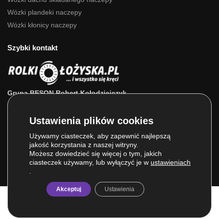
Wózki plandeki naczepy
Wózki kłonicy naczepy
Szybki kontakt
Grupa BESON Robert Kołodziejczyk
ul. Powstańców Wlkp. 63a
64-111 Lipno (wlkp.)
Skontaktuj się z nami: 693 800 022, 660 525 823
Używamy ciasteczek, aby zapewnić najlepszą
jakość korzystania z naszej witryny.
E-mail:
sklep@rolkilozyska.pl
Możesz dowiedzieć się więcej o tym, jakich
ciasteczek używamy, lub wyłączyć je w
ustawieniach
.
Akceptuj
Ustawienia
© Grupa BESON 2025. Wszelkie prawa zastrzeżone.