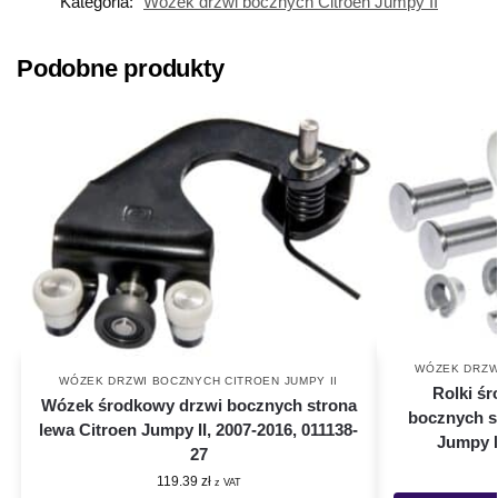
Kategoria:
Wózek drzwi bocznych Citroen Jumpy II
Podobne produkty
WÓZEK DRZWI
WÓZEK DRZWI BOCZNYCH CITROEN JUMPY II
Rolki ś
Wózek środkowy drzwi bocznych strona
bocznych st
lewa Citroen Jumpy II, 2007-2016, 011138-
Jumpy I
27
119.39
zł
z VAT