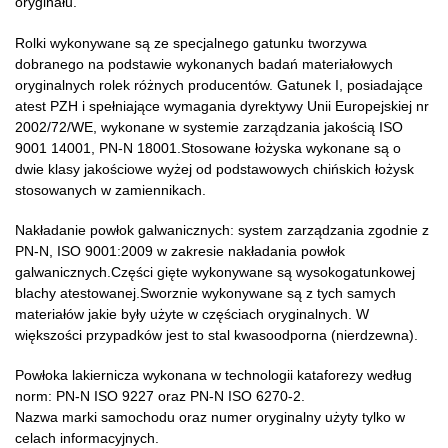
oryginału.
Rolki wykonywane są ze specjalnego gatunku tworzywa
dobranego na podstawie wykonanych badań materiałowych
oryginalnych rolek różnych producentów. Gatunek I, posiadające
atest PZH i spełniające wymagania dyrektywy Unii Europejskiej nr
2002/72/WE, wykonane w systemie zarządzania jakością ISO
9001 14001, PN-N 18001.Stosowane łożyska wykonane są o
dwie klasy jakościowe wyżej od podstawowych chińskich łożysk
stosowanych w zamiennikach.
Nakładanie powłok galwanicznych: system zarządzania zgodnie z
PN-N, ISO 9001:2009 w zakresie nakładania powłok
galwanicznych.Części gięte wykonywane są wysokogatunkowej
blachy atestowanej.Sworznie wykonywane są z tych samych
materiałów jakie były użyte w częściach oryginalnych. W
większości przypadków jest to stal kwasoodporna (nierdzewna).
Powłoka lakiernicza wykonana w technologii kataforezy według
norm: PN-N ISO 9227 oraz PN-N ISO 6270-2.
Nazwa marki samochodu oraz numer oryginalny użyty tylko w
celach informacyjnych.