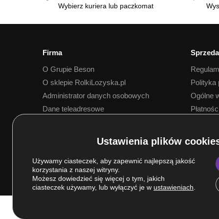
Wybierz kuriera lub paczkomat
Wys
Firma
Sprzeda
O Grupie Beson
Regulam
O sklepie RolkiLozyska.pl
Polityka
Administrator danych osobowych
Ogólne w
Dane teleadresowe
Płatnośc
Dostawa
Używamy ciasteczek, aby zapewnić najlepszą jakość
korzystania z naszej witryny.
Możesz dowiedzieć się więcej o tym, jakich
ciasteczek używamy, lub wyłączyć je w
ustawieniach
.
© Grupa BESON 2025. Wszelkie prawa zastrzeżone.