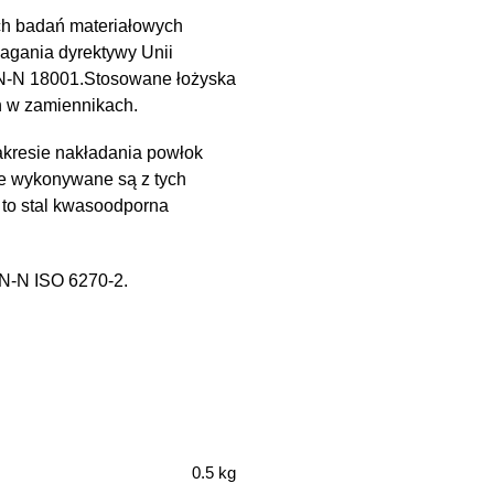
ch badań materiałowych
magania dyrektywy Unii
PN-N 18001.Stosowane łożyska
h w zamiennikach.
kresie nakładania powłok
e wykonywane są z tych
 to stal kwasoodporna
PN-N ISO 6270-2.
0.5 kg