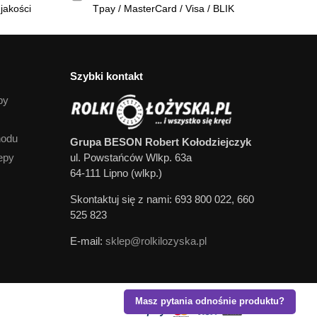
jakości
Tpay / MasterCard / Visa / BLIK
Szybki kontakt
py
hodu
Grupa BESON Robert Kołodziejczyk
epy
ul. Powstańców Wlkp. 63a
64-111 Lipno (wlkp.)
Skontaktuj się z nami: 693 800 022, 660
525 823
E-mail:
sklep@rolkilozyska.pl
Masz pytania odnośnie produktu?