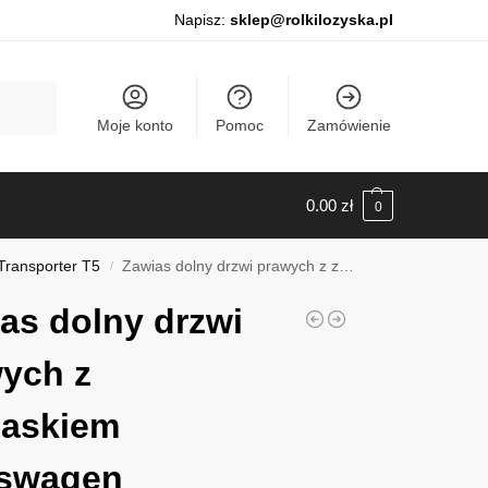
Napisz:
sklep@rolkilozyska.pl
Szukaj
Moje konto
Pomoc
Zamówienie
0.00
zł
0
Transporter T5
Zawias dolny drzwi prawych z zatrzaskiem Volkswagen Transporter T5 od 2003-2015, 011511
/
as dolny drzwi
ych z
zaskiem
kswagen