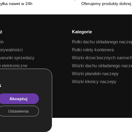
yłka nawet w 24h
Oferujemy produkty dobrej 
ż
Kategorie
in
Rolki dachu składanego nacze
 prywatności
Rolki rolety kontenera
arunki sprzedaży
Wózki drzwi bocznych samoc
i elektroniczne
Wózki dachu składanego nacz
 towaru
Wózki plandeki naczepy
Wózki kłonicy naczepy
Akceptuj
Ustawienia