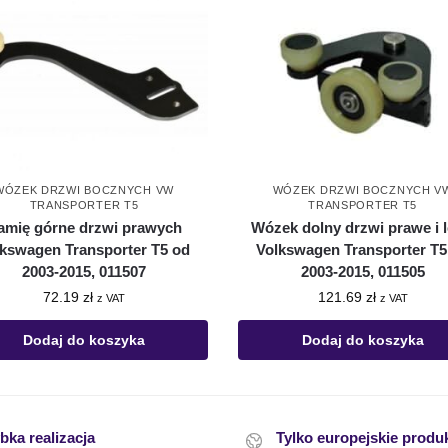
WÓZEK DRZWI BOCZNYCH VW
WÓZEK DRZWI BOCZNYCH V
TRANSPORTER T5
TRANSPORTER T5
amię górne drzwi prawych
Wózek dolny drzwi prawe i 
lkswagen Transporter T5 od
Volkswagen Transporter T5
2003-2015, 011507
2003-2015, 011505
72.19
zł
121.69
zł
z VAT
z VAT
Dodaj do koszyka
Dodaj do koszyka
bka realizacja
Tylko europejskie produ