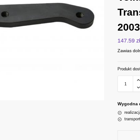
Tran
2003
147.59
z
Zawias dol
Produkt dos
Wygodna 
realizac
transpor