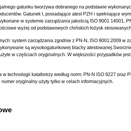
jalnego gatunku tworzywa dobranego na podstawie wykonany
oducentów. Gatunek I, posiadające atest PZH i spełniające wy
 wykonane w systemie zarządzania jakością ISO 9001 14001, 
kościowe wyżej od podstawowych chińskich łożysk stosowanyc
nych: system zarządzania zgodnie z PN-N, ISO 9001:2009 w za
wykonywane są wysokogatunkowej blachy atestowanej.Sworzni
 użyte w częściach oryginalnych. W większości przypadków jest
 w technologii kataforezy według norm: PN-N ISO 9227 oraz 
umer oryginalny użyty tylko w celach informacyjnych.
kowe