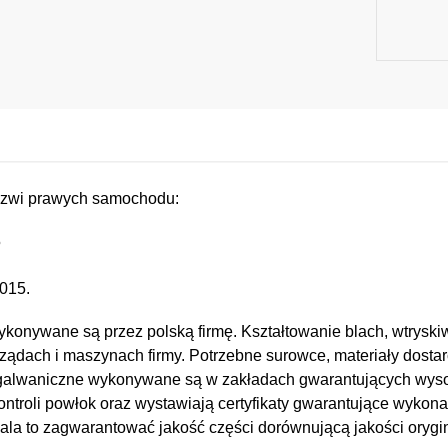
drzwi prawych samochodu:
5
015.
konywane są przez polską firmę. Kształtowanie blach, wtryskiw
ządach i maszynach firmy. Potrzebne surowce, materiały dostar
e i galwaniczne wykonywane są w zakładach gwarantujących wy
kontroli powłok oraz wystawiają certyfikaty gwarantujące wykona
a to zagwarantować jakość części dorównującą jakości orygin