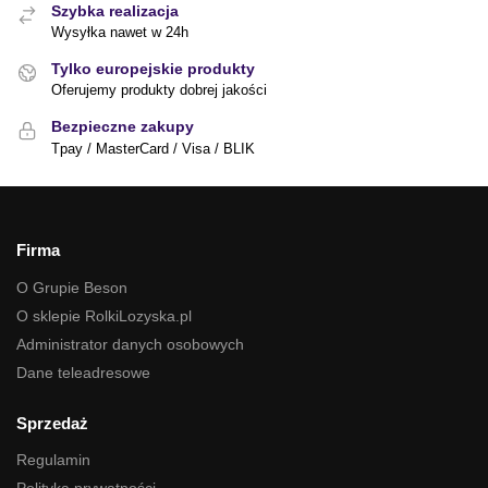
Szybka realizacja
Wysyłka nawet w 24h
Tylko europejskie produkty
Oferujemy produkty dobrej jakości
Bezpieczne zakupy
Tpay / MasterCard / Visa / BLIK
Firma
O Grupie Beson
O sklepie RolkiLozyska.pl
Administrator danych osobowych
Dane teleadresowe
Sprzedaż
Regulamin