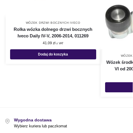
WÓZEK DRZWI BOCZNYCH IVECO
Rolka wózka dolnego drzwi bocznych
Iveco Daily IV-V, 2006-2014, 011269
41.09
zł
z VAT
Dodaj do koszyka
WÓZEK
Wózek środko
VI od 20
Wygodna dostawa
Wybierz kuriera lub paczkomat