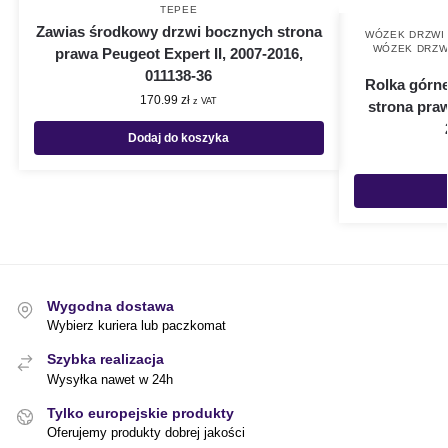
TEPEE
Zawias środkowy drzwi bocznych strona
WÓZEK DRZWI
WÓZEK DRZW
prawa Peugeot Expert II, 2007-2016,
011138-36
Rolka górn
170.99
zł
z VAT
strona praw
Dodaj do koszyka
Wygodna dostawa
Wybierz kuriera lub paczkomat
Szybka realizacja
Wysyłka nawet w 24h
Tylko europejskie produkty
Oferujemy produkty dobrej jakości