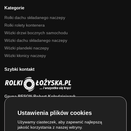
Kategorie
Rolki dachu składanego naczepy
Rolki rolety kontenera
Wózki drzwi bocznych samochodu
Wózki dachu składanego naczepy
Wózki plandeki naczepy
Wózki kłonicy naczepy
Szybki kontakt
Grupa BESON Robert Kołodziejczyk
ul. Powstańców Wlkp. 63a
64-111 Lipno (wlkp.)
Skontaktuj się z nami: 693 800 022, 660 525 823
Używamy ciasteczek, aby zapewnić najlepszą
jakość korzystania z naszej witryny.
E-mail:
sklep@rolkilozyska.pl