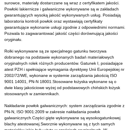
surowce, materiały dostarczane są wraz z certyfikatem jakości.
Powłoki lakiernicze i galwaniczne wykonywane są w zakładach
gwarantujących wysoką jakość wykonywanych usług. Posiadają
laboratoria kontroli powłok oraz wystawiają certyfikaty
gwarantujące wykonanie usługi zgodnie z odpowiednimi normami.
Pozwala to zagwarantować jakość części dorównującą jakości
oryginału.
Rolki wykonywane są ze specjalnego gatunku tworzywa
dobranego na podstawie wykonanych badań materiałowych
oryginalnych rolek różnych producentów. Gatunek I, posiadające
atest PZH i spełniające wymagania dyrektywy Unii Europejskiej nr
2002/72/WE, wykonane w systemie zarządzania jakością ISO
9001 14001, PN-N 18001.Stosowane łożyska wykonane są o
dwie klasy jakościowe wyżej od podstawowych chińskich łożysk
stosowanych w zamiennikach.
Nakładanie powłok galwanicznych: system zarządzania zgodnie z
PN-N, ISO 9001:2009 w zakresie nakładania powłok
galwanicznych.Części gięte wykonywane są wysokogatunkowej
blachy atestowanej.Sworznie wykonywane są z tych samych
materiałów jakie były użyte w częściach oryginalnych. W