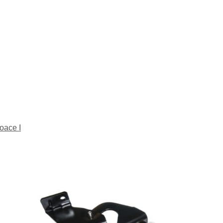
oace I