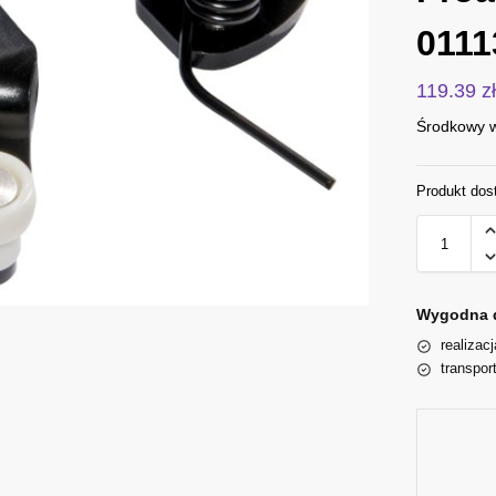
0111
119.39
z
Środkowy w
Produkt dos
Wygodna 
realizac
transpor