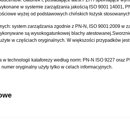
 wykonane w systemie zarządzania jakością ISO 9001 14001, 
kościowe wyżej od podstawowych chińskich łożysk stosowanyc
nych: system zarządzania zgodnie z PN-N, ISO 9001:2009 w za
wykonywane są wysokogatunkowej blachy atestowanej.Sworzni
 użyte w częściach oryginalnych. W większości przypadków jest
 w technologii kataforezy według norm: PN-N ISO 9227 oraz 
umer oryginalny użyty tylko w celach informacyjnych.
kowe