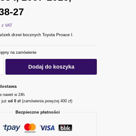
38-27
ł
z VAT
ózek drzwi bocznych Toyota Proace I.
tępny na zamówienie
Dodaj do koszyka
dostawa
ja nawet w 24h
t już
od 0 zł
(zamówienia powyżej 400 zł)
Bezpieczne płatności