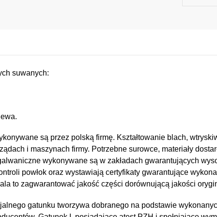
ych suwanych:
lewa.
konywane są przez polską firmę. Kształtowanie blach, wtryskiw
ządach i maszynach firmy. Potrzebne surowce, materiały dostar
e i galwaniczne wykonywane są w zakładach gwarantujących wy
kontroli powłok oraz wystawiają certyfikaty gwarantujące wykona
a to zagwarantować jakość części dorównującą jakości orygin
jalnego gatunku tworzywa dobranego na podstawie wykonany
oducentów. Gatunek I, posiadające atest PZH i spełniające wy