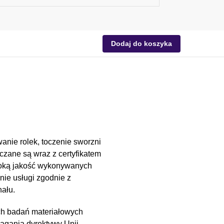
Dodaj do koszyka
anie rolek, toczenie sworzni
czane są wraz z certyfikatem
soką jakość wykonywanych
nie usługi zgodnie z
ału.
ch badań materiałowych
magania dyrektywy Unii