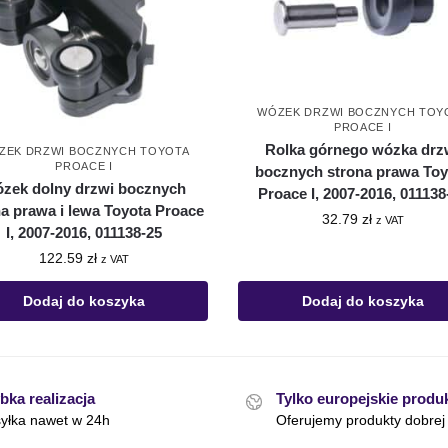
WÓZEK DRZWI BOCZNYCH TOY
PROACE I
Rolka górnego wózka drz
ZEK DRZWI BOCZNYCH TOYOTA
PROACE I
bocznych strona prawa Toy
zek dolny drzwi bocznych
Proace I, 2007-2016, 011138
na prawa i lewa Toyota Proace
32.79
zł
z VAT
I, 2007-2016, 011138-25
122.59
zł
z VAT
Dodaj do koszyka
Dodaj do koszyka
bka realizacja
Tylko europejskie produ
yłka nawet w 24h
Oferujemy produkty dobrej 