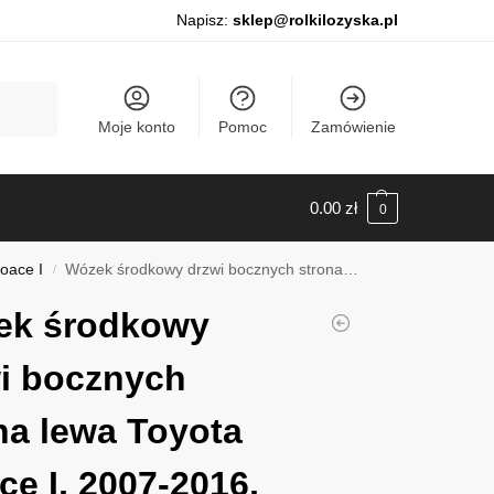
Napisz:
sklep@rolkilozyska.pl
Szukaj
Moje konto
Pomoc
Zamówienie
0.00
zł
0
oace I
Wózek środkowy drzwi bocznych strona lewa Toyota Proace I, 2007-2016, 011138-27
/
ek środkowy
i bocznych
na lewa Toyota
ce I, 2007-2016,