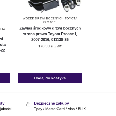
WÓZEK DRZWI BOCZNYCH TOYOTA
PROACE I
Zawias środkowy drzwi bocznych
OTA
strona prawa Toyota Proace I,
wi
2007-2016, 011138-36
ota
170.99
zł
z VAT
-22
Dodaj do koszyka
kty
Bezpieczne zakupy
jakości
Tpay / MasterCard / Visa / BLIK