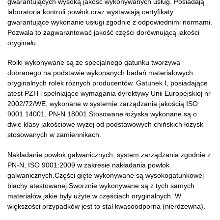
gwarantujących wysoką jakość wykonywanych usług. Posiadają
laboratoria kontroli powłok oraz wystawiają certyfikaty
gwarantujące wykonanie usługi zgodnie z odpowiednimi normami.
Pozwala to zagwarantować jakość części dorównującą jakości
oryginału.
Rolki wykonywane są ze specjalnego gatunku tworzywa
dobranego na podstawie wykonanych badań materiałowych
oryginalnych rolek różnych producentów. Gatunek I, posiadające
atest PZH i spełniające wymagania dyrektywy Unii Europejskiej nr
2002/72/WE, wykonane w systemie zarządzania jakością ISO
9001 14001, PN-N 18001.Stosowane łożyska wykonane są o
dwie klasy jakościowe wyżej od podstawowych chińskich łożysk
stosowanych w zamiennikach.
Nakładanie powłok galwanicznych: system zarządzania zgodnie z
PN-N, ISO 9001:2009 w zakresie nakładania powłok
galwanicznych.Części gięte wykonywane są wysokogatunkowej
blachy atestowanej.Sworznie wykonywane są z tych samych
materiałów jakie były użyte w częściach oryginalnych. W
większości przypadków jest to stal kwasoodporna (nierdzewna).