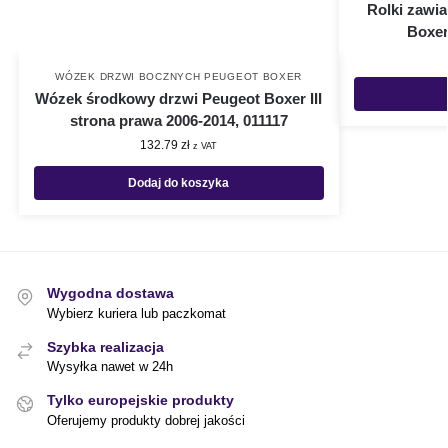
Rolki zawi
Boxer 
WÓZEK DRZWI BOCZNYCH PEUGEOT BOXER
Wózek środkowy drzwi Peugeot Boxer III
strona prawa 2006-2014, 011117
132.79
zł
z VAT
Dodaj do koszyka
Wygodna dostawa
Wybierz kuriera lub paczkomat
Szybka realizacja
Wysyłka nawet w 24h
Tylko europejskie produkty
Oferujemy produkty dobrej jakości