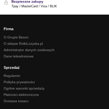
Bezpieczne zakupy
Tpay / MasterCard / Visa / BLIK
Firma
O Grupie Beson
O sklepie RolkiLozyska.pl
Administrator danych osobowych
Dane teleadresowe
Sprzedaż
Regulamin
Polityka prywatności
Ogólne warunki sprzedaży
Płatności elektroniczne
Dostawa towaru