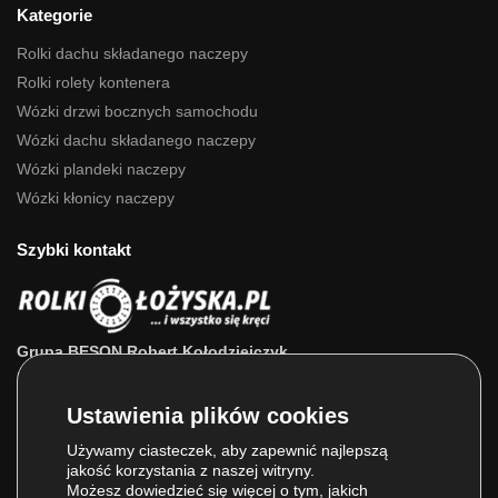
Kategorie
Rolki dachu składanego naczepy
Rolki rolety kontenera
Wózki drzwi bocznych samochodu
Wózki dachu składanego naczepy
Wózki plandeki naczepy
Wózki kłonicy naczepy
Szybki kontakt
Grupa BESON Robert Kołodziejczyk
ul. Powstańców Wlkp. 63a
64-111 Lipno (wlkp.)
Skontaktuj się z nami: 693 800 022, 660 525 823
Używamy ciasteczek, aby zapewnić najlepszą
jakość korzystania z naszej witryny.
E-mail:
sklep@rolkilozyska.pl
Możesz dowiedzieć się więcej o tym, jakich