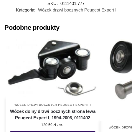
SKU:
0111401.777
Kategoria:
Wózek drzwi bocznych Peugeot Expert I
Podobne produkty
WÓZEK DRZWI BOCZNYCH PEUGEOT EXPERT I
Wózek dolny drzwi bocznych strona lewa
Peugeot Expert I, 1994-2006, 0111402
120.59
zł
z VAT
WÓZEK DRZWI