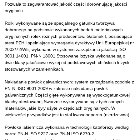
Pozwala to zagwarantować jakość części dorównującą jakości
oryginału.
Rolki wykonywane są ze specjalnego gatunku tworzywa
dobranego na podstawie wykonanych badań materiałowych
oryginalnych rolek różnych producentów. Gatunek I, posiadające
atest PZH i spełniające wymagania dyrektywy Unii Europejskiej nr
2002/72/WE, wykonane w systemie zarządzania jakością ISO
9001 14001, PN-N 18001.Stosowane łożyska wykonane są o
dwie klasy jakościowe wyżej od podstawowych chińskich łożysk
stosowanych w zamiennikach.
Nakładanie powłok galwanicznych: system zarządzania zgodnie z
PN-N, ISO 9001:2009 w zakresie nakładania powłok
galwanicznych.Części gięte wykonywane są wysokogatunkowej
blachy atestowanej.Sworznie wykonywane są z tych samych
materiałów jakie były użyte w częściach oryginalnych. W
większości przypadków jest to stal kwasoodporna (nierdzewna).
Powłoka lakiernicza wykonana w technologii kataforezy według
norm: PN-N ISO 9227 oraz PN-N ISO 6270-2.