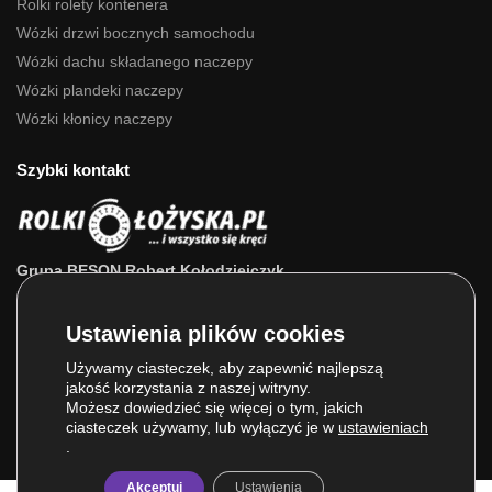
Rolki rolety kontenera
Wózki drzwi bocznych samochodu
Wózki dachu składanego naczepy
Wózki plandeki naczepy
Wózki kłonicy naczepy
Szybki kontakt
Grupa BESON Robert Kołodziejczyk
ul. Powstańców Wlkp. 63a
64-111 Lipno (wlkp.)
Skontaktuj się z nami: 693 800 022, 660 525 823
Używamy ciasteczek, aby zapewnić najlepszą
jakość korzystania z naszej witryny.
E-mail:
sklep@rolkilozyska.pl
Możesz dowiedzieć się więcej o tym, jakich
ciasteczek używamy, lub wyłączyć je w
ustawieniach
.
Akceptuj
Ustawienia