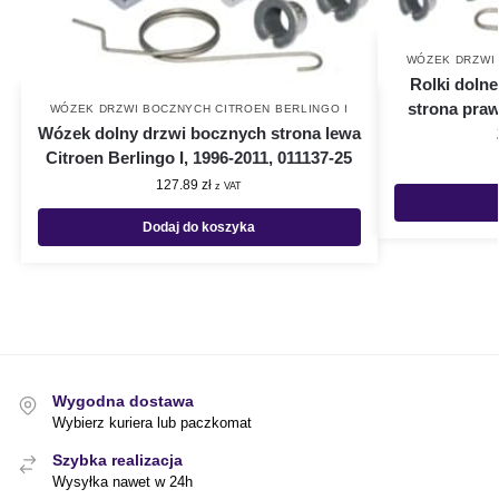
WÓZEK DRZWI 
Rolki doln
strona praw
WÓZEK DRZWI BOCZNYCH CITROEN BERLINGO I
Wózek dolny drzwi bocznych strona lewa
Citroen Berlingo I, 1996-2011, 011137-25
127.89
zł
z VAT
Dodaj do koszyka
Wygodna dostawa
Wybierz kuriera lub paczkomat
Szybka realizacja
Wysyłka nawet w 24h