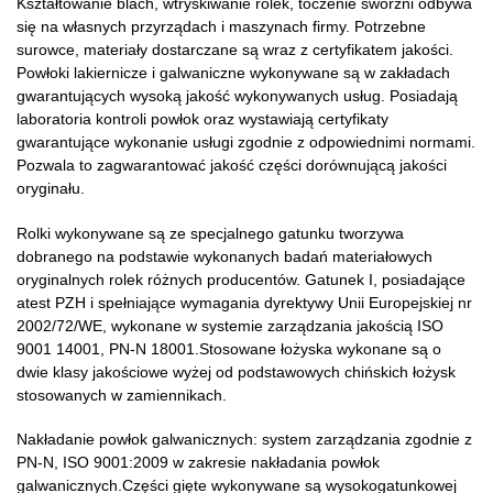
Kształtowanie blach, wtryskiwanie rolek, toczenie sworzni odbywa
się na własnych przyrządach i maszynach firmy. Potrzebne
surowce, materiały dostarczane są wraz z certyfikatem jakości.
Powłoki lakiernicze i galwaniczne wykonywane są w zakładach
gwarantujących wysoką jakość wykonywanych usług. Posiadają
laboratoria kontroli powłok oraz wystawiają certyfikaty
gwarantujące wykonanie usługi zgodnie z odpowiednimi normami.
Pozwala to zagwarantować jakość części dorównującą jakości
oryginału.
Rolki wykonywane są ze specjalnego gatunku tworzywa
dobranego na podstawie wykonanych badań materiałowych
oryginalnych rolek różnych producentów. Gatunek I, posiadające
atest PZH i spełniające wymagania dyrektywy Unii Europejskiej nr
2002/72/WE, wykonane w systemie zarządzania jakością ISO
9001 14001, PN-N 18001.Stosowane łożyska wykonane są o
dwie klasy jakościowe wyżej od podstawowych chińskich łożysk
stosowanych w zamiennikach.
Nakładanie powłok galwanicznych: system zarządzania zgodnie z
PN-N, ISO 9001:2009 w zakresie nakładania powłok
galwanicznych.Części gięte wykonywane są wysokogatunkowej