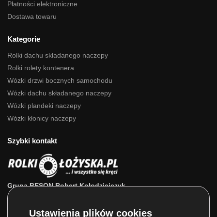
Płatności elektroniczne
Dostawa towaru
Kategorie
Rolki dachu składanego naczepy
Rolki rolety kontenera
Wózki drzwi bocznych samochodu
Wózki dachu składanego naczepy
Wózki plandeki naczepy
Wózki kłonicy naczepy
Szybki kontakt
Grupa BESON Robert Kołodziejczyk
ul. Powstańców Wlkp. 63a
64-111 Lipno (wlkp.)