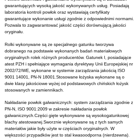
gwarantujących wysoką jakość wykonywanych usług. Posiadają
laboratoria kontroli powłok oraz wystawiają certyfikaty
gwarantujące wykonanie usługi zgodnie z odpowiednimi normami.
Pozwala to zagwarantować jakość części dorównującą jakości
oryginału.
Rolki wykonywane są ze specjalnego gatunku tworzywa
dobranego na podstawie wykonanych badań materiałowych
oryginalnych rolek różnych producentów. Gatunek I, posiadające
atest PZH i spełniające wymagania dyrektywy Unii Europejskiej nr
2002/72/WE, wykonane w systemie zarządzania jakością ISO
9001 14001, PN-N 18001.Stosowane łożyska wykonane są o
dwie klasy jakościowe wyżej od podstawowych chińskich łożysk
stosowanych w zamiennikach.
Nakładanie powłok galwanicznych: system zarządzania zgodnie z
PN-N, ISO 9001:2009 w zakresie nakładania powłok
galwanicznych.Części gięte wykonywane są wysokogatunkowej
blachy atestowanej.Sworznie wykonywane są z tych samych
materiałów jakie były użyte w częściach oryginalnych. W
większości przypadków jest to stal kwasoodporna (nierdzewna).