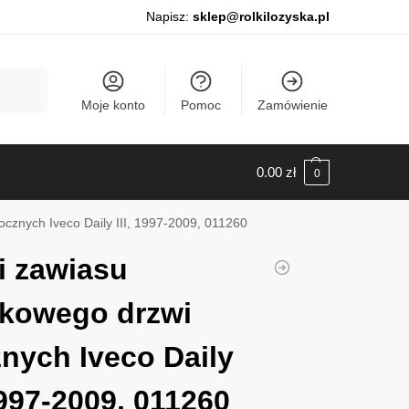
Napisz:
sklep@rolkilozyska.pl
Szukaj
Moje konto
Pomoc
Zamówienie
0.00
zł
0
ocznych Iveco Daily III, 1997-2009, 011260
i zawiasu
kowego drzwi
nych Iveco Daily
 1997-2009, 011260