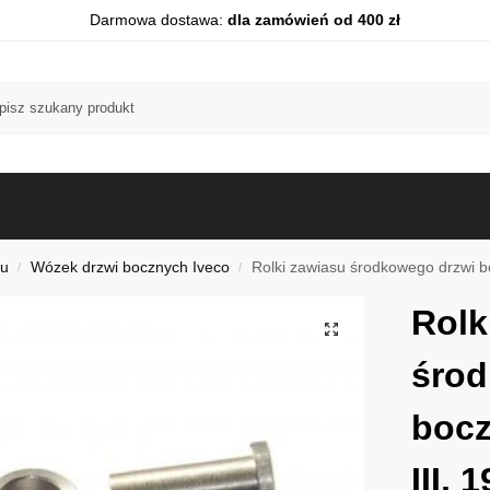
Darmowa dostawa:
dla zamówień od 400 zł
du
Wózek drzwi bocznych Iveco
Rolki zawiasu środkowego drzwi b
/
/
Rolk
środ
bocz
III,