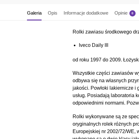
Galeria
Opis
Informacje dodatkowe
Opinie
0
Rolki zawiasu środkowego dr
Iveco Daily III
od roku 1997 do 2009. Łożysko
Wszystkie części zawiasów wy
odbywa się na własnych przyr
jakości. Powłoki lakiernicz
usług. Posiadają laboratoria 
odpowiednimi normami. Pozwal
Rolki wykonywane są ze spec
oryginalnych rolek różnych pr
Europejskiej nr 2002/72/WE,
wykonane są o dwie klasy ja