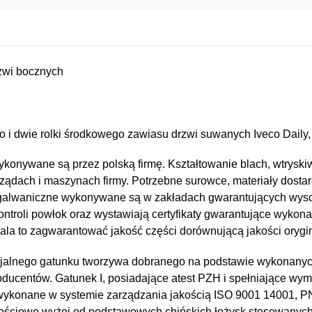
zwi bocznych
 i dwie rolki środkowego zawiasu drzwi suwanych Iveco Daily, 
konywane są przez polską firmę. Kształtowanie blach, wtryskiw
ządach i maszynach firmy. Potrzebne surowce, materiały dostar
e i galwaniczne wykonywane są w zakładach gwarantujących wy
kontroli powłok oraz wystawiają certyfikaty gwarantujące wykona
a to zagwarantować jakość części dorównującą jakości orygin
jalnego gatunku tworzywa dobranego na podstawie wykonany
oducentów. Gatunek I, posiadające atest PZH i spełniające wy
 wykonane w systemie zarządzania jakością ISO 9001 14001, 
kościowe wyżej od podstawowych chińskich łożysk stosowanyc