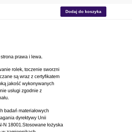
Dodaj do koszyka
strona prawa i lewa.
anie rolek, toczenie sworzni
czane są wraz z certyfikatem
soką jakość wykonywanych
nie usługi zgodnie z
ału.
ch badań materiałowych
magania dyrektywy Unii
PN-N 18001.Stosowane łożyska
h w zamiennikach.