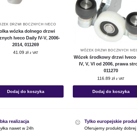
ZEK DRZWI BOCZNYCH IVECO
olka wózka dolnego drzwi
nych Iveco Daily IV-V, 2006-
2014, 011269
WÓZEK DRZWI BOCZNYCH IVE
41.09
zł
z VAT
Wózek środkowy drzwi Iveco 
IV, V, VI od 2006, prawa str
011270
116.89
zł
z VAT
Dodaj do koszyka
Dodaj do koszyka
bka realizacja
Tylko europejskie produ
yłka nawet w 24h
Oferujemy produkty dobrej 