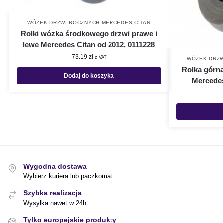
WÓZEK DRZWI BOCZNYCH MERCEDES CITAN
Rolki wózka środkowego drzwi prawe i
lewe Mercedes Citan od 2012, 0111228
73.19
zł
z VAT
WÓZEK DRZW
Rolka górna
Dodaj do koszyka
Mercedes
Wygodna dostawa
Wybierz kuriera lub paczkomat
Szybka realizacja
Wysyłka nawet w 24h
Tylko europejskie produkty