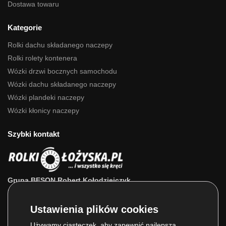
Dostawa towaru
Kategorie
Rolki dachu składanego naczepy
Rolki rolety kontenera
Wózki drzwi bocznych samochodu
Wózki dachu składanego naczepy
Wózki plandeki naczepy
Wózki kłonicy naczepy
Szybki kontakt
Grupa BESON Robert Kołodziejczyk
ul. Powstańców Wlkp. 63a
64-111 Lipno (wlkp.)
Skontaktuj się z nami: 693 800 022, 660 525 823
Używamy ciasteczek, aby zapewnić najlepszą