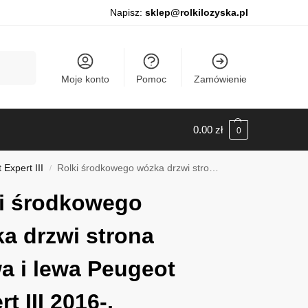
Napisz:
sklep@rolkilozyska.pl
Szukaj
Moje konto
Pomoc
Zamówienie
0.00
zł
0
Expert III
Rolki środkowego wózka drzwi strona prawa i lewa Peugeot Expert III 2016-, 0114817
/
i środkowego
a drzwi strona
a i lewa Peugeot
t III 2016-,