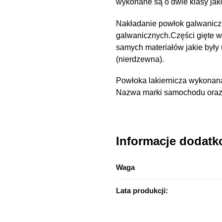
wykonane są o dwie klasy ja
Nakładanie powłok galwanicz
galwanicznych.Części gięte 
samych materiałów jakie były
(nierdzewna).
Powłoka lakiernicza wykonana
Nazwa marki samochodu oraz n
Informacje dodat
Waga
Lata produkcji: