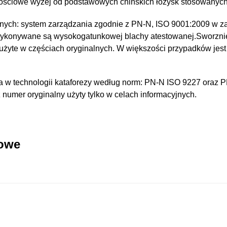
kościowe wyżej od podstawowych chińskich łożysk stosowanyc
nych: system zarządzania zgodnie z PN-N, ISO 9001:2009 w za
wykonywane są wysokogatunkowej blachy atestowanej.Sworzni
 użyte w częściach oryginalnych. W większości przypadków jest
 w technologii kataforezy według norm: PN-N ISO 9227 oraz 
umer oryginalny użyty tylko w celach informacyjnych.
kowe