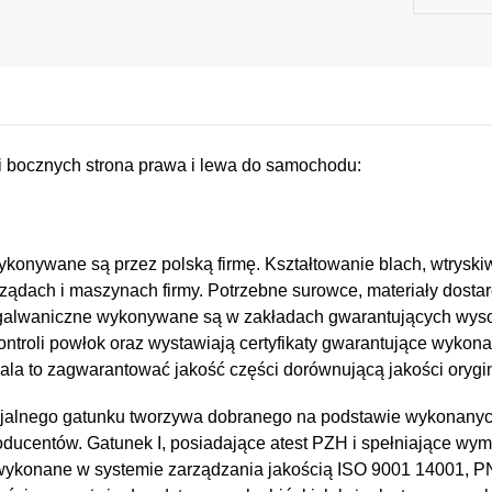
i bocznych strona prawa i lewa do samochodu:
konywane są przez polską firmę. Kształtowanie blach, wtryskiw
ządach i maszynach firmy. Potrzebne surowce, materiały dostar
e i galwaniczne wykonywane są w zakładach gwarantujących wy
kontroli powłok oraz wystawiają certyfikaty gwarantujące wykona
a to zagwarantować jakość części dorównującą jakości orygin
jalnego gatunku tworzywa dobranego na podstawie wykonany
oducentów. Gatunek I, posiadające atest PZH i spełniające wy
 wykonane w systemie zarządzania jakością ISO 9001 14001, 