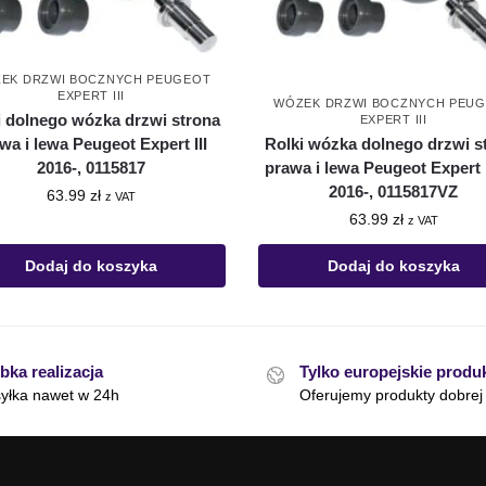
EK DRZWI BOCZNYCH PEUGEOT
EXPERT III
WÓZEK DRZWI BOCZNYCH PEU
i dolnego wózka drzwi strona
EXPERT III
Rolki wózka dolnego drzwi s
wa i lewa Peugeot Expert III
prawa i lewa Peugeot Expert I
2016-, 0115817
2016-, 0115817VZ
63.99
zł
z VAT
63.99
zł
z VAT
Dodaj do koszyka
Dodaj do koszyka
bka realizacja
Tylko europejskie produ
yłka nawet w 24h
Oferujemy produkty dobrej 