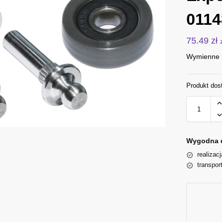
0114
75.49
zł
Wymienne r
Produkt dos
Wygodna 
realizac
transpor