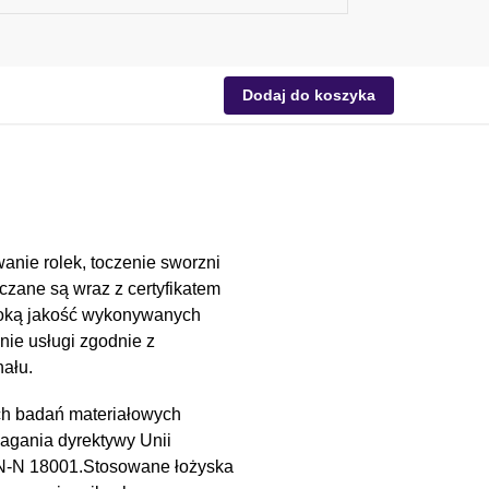
Dodaj do koszyka
anie rolek, toczenie sworzni
czane są wraz z certyfikatem
soką jakość wykonywanych
nie usługi zgodnie z
ału.
ch badań materiałowych
magania dyrektywy Unii
PN-N 18001.Stosowane łożyska