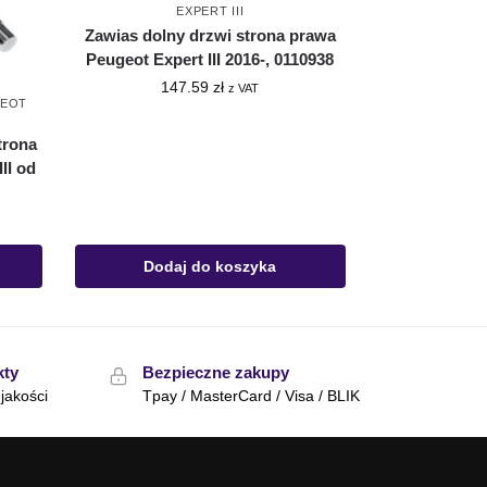
EXPERT III
Zawias dolny drzwi strona prawa
Peugeot Expert III 2016-, 0110938
147.59
zł
z VAT
GEOT
trona
II od
Dodaj do koszyka
kty
Bezpieczne zakupy
jakości
Tpay / MasterCard / Visa / BLIK