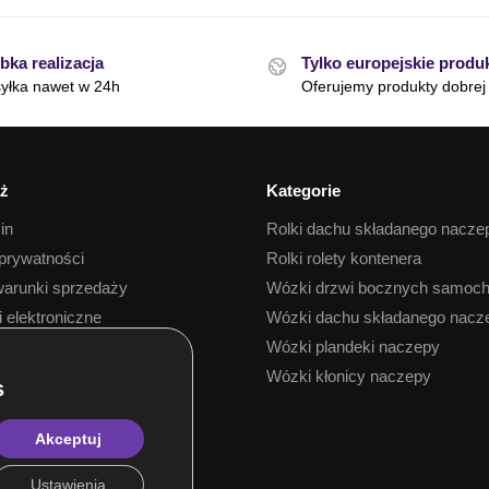
bka realizacja
Tylko europejskie produ
yłka nawet w 24h
Oferujemy produkty dobrej 
ż
Kategorie
in
Rolki dachu składanego nacze
 prywatności
Rolki rolety kontenera
arunki sprzedaży
Wózki drzwi bocznych samoc
i elektroniczne
Wózki dachu składanego nacz
 towaru
Wózki plandeki naczepy
Wózki kłonicy naczepy
Akceptuj
Ustawienia