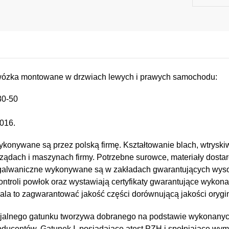
wózka montowane w drzwiach lewych i prawych samochodu:
30-50
016.
konywane są przez polską firmę. Kształtowanie blach, wtryskiw
ządach i maszynach firmy. Potrzebne surowce, materiały dostar
e i galwaniczne wykonywane są w zakładach gwarantujących wy
kontroli powłok oraz wystawiają certyfikaty gwarantujące wykona
a to zagwarantować jakość części dorównującą jakości orygin
jalnego gatunku tworzywa dobranego na podstawie wykonany
oducentów. Gatunek I, posiadające atest PZH i spełniające wy