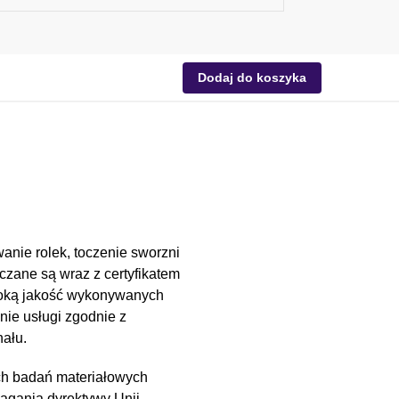
Dodaj do koszyka
anie rolek, toczenie sworzni
czane są wraz z certyfikatem
soką jakość wykonywanych
nie usługi zgodnie z
ału.
ch badań materiałowych
magania dyrektywy Unii