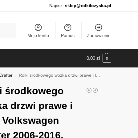
Napisz:
sklep@rolkilozyska.pl
Szukaj
Moje konto
Pomoc
Zamówienie
0.00
zł
0
rafter
Rolki środkowego wózka drzwi prawe i lewe Volkswagen Crafter 2006-2016, 011381
/
i środkowego
a drzwi prawe i
 Volkswagen
ter 2006-2016,