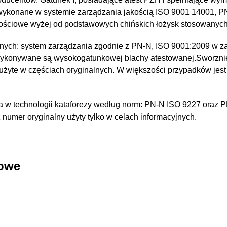
 wykonane w systemie zarządzania jakością ISO 9001 14001, 
kościowe wyżej od podstawowych chińskich łożysk stosowanyc
nych: system zarządzania zgodnie z PN-N, ISO 9001:2009 w za
wykonywane są wysokogatunkowej blachy atestowanej.Sworzni
 użyte w częściach oryginalnych. W większości przypadków jest
 w technologii kataforezy według norm: PN-N ISO 9227 oraz 
umer oryginalny użyty tylko w celach informacyjnych.
kowe