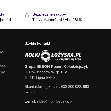
kty
Bezpieczne zakupy
jakości
Tpay / MasterCard / Visa / BLIK
Szybki kontakt
py
hodu
Grupa BESON Robert Kołodziejczyk
epy
ul. Powstańców Wlkp. 63a
64-111 Lipno (wlkp.)
Skontaktuj się z nami: 693 800 022, 660
525 823
E-mail:
sklep@rolkilozyska.pl