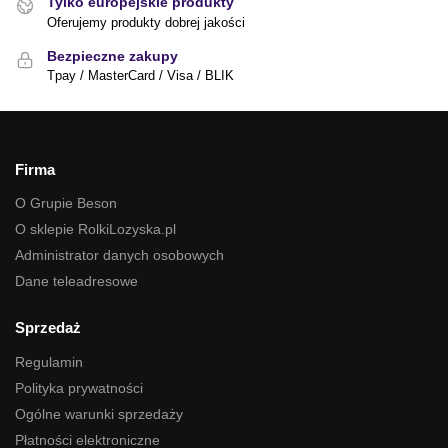
Tylko europejskie produkty
Oferujemy produkty dobrej jakości
Bezpieczne zakupy
Tpay / MasterCard / Visa / BLIK
Firma
O Grupie Beson
O sklepie RolkiLozyska.pl
Administrator danych osobowych
Dane teleadresowe
Sprzedaż
Regulamin
Polityka prywatności
Ogólne warunki sprzedaży
Płatności elektroniczne