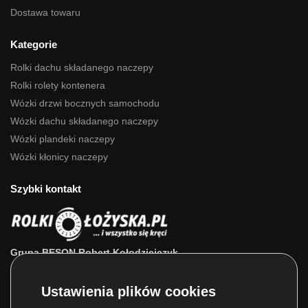
Dostawa towaru
Kategorie
Rolki dachu składanego naczepy
Rolki rolety kontenera
Wózki drzwi bocznych samochodu
Wózki dachu składanego naczepy
Wózki plandeki naczepy
Wózki kłonicy naczepy
Szybki kontakt
Grupa BESON Robert Kołodziejczyk
ul. Powstańców Wlkp. 63a
64-111 Lipno (wlkp.)
Skontaktuj się z nami: 693 800 022, 660 525 823