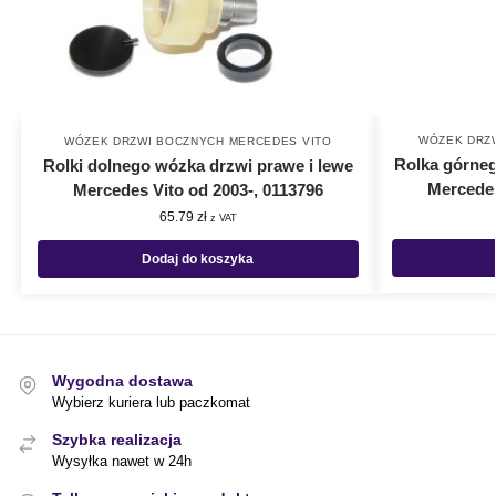
WÓZEK DRZ
WÓZEK DRZWI BOCZNYCH MERCEDES VITO
Rolka górneg
Rolki dolnego wózka drzwi prawe i lewe
Mercedes
Mercedes Vito od 2003-, 0113796
65.79
zł
z VAT
Dodaj do koszyka
Wygodna dostawa
Wybierz kuriera lub paczkomat
Szybka realizacja
Wysyłka nawet w 24h