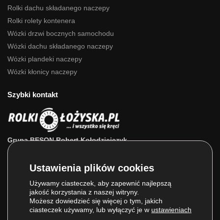
Rolki dachu składanego naczepy
Rolki rolety kontenera
Wózki drzwi bocznych samochodu
Wózki dachu składanego naczepy
Wózki plandeki naczepy
Wózki kłonicy naczepy
Szybki kontakt
Grupa BESON Robert Kołodziejczyk
ul. Powstańców Wlkp. 63a
64-111 Lipno (wlkp.)
Skontaktuj się z nami: 693 800 022, 660 525 823
Używamy ciasteczek, aby zapewnić najlepszą
jakość korzystania z naszej witryny.
E-mail:
sklep@rolkilozyska.pl
Możesz dowiedzieć się więcej o tym, jakich
ciasteczek używamy, lub wyłączyć je w
ustawieniach
.