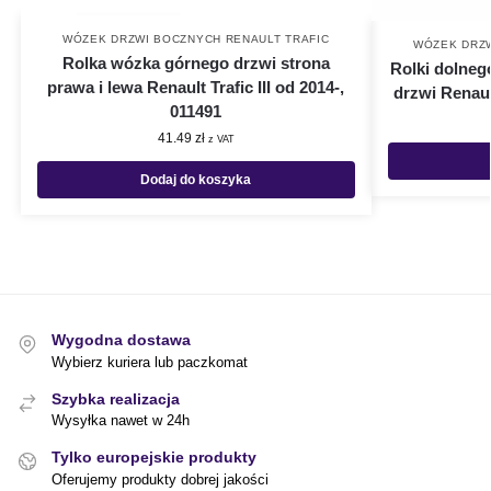
WÓZEK DRZWI BOCZNYCH RENAULT TRAFIC
WÓZEK DRZW
Rolka wózka górnego drzwi strona
Rolki dolneg
prawa i lewa Renault Trafic III od 2014-,
drzwi Renault
011491
41.49
zł
z VAT
Dodaj do koszyka
Wygodna dostawa
Wybierz kuriera lub paczkomat
Szybka realizacja
Wysyłka nawet w 24h
Tylko europejskie produkty
Oferujemy produkty dobrej jakości