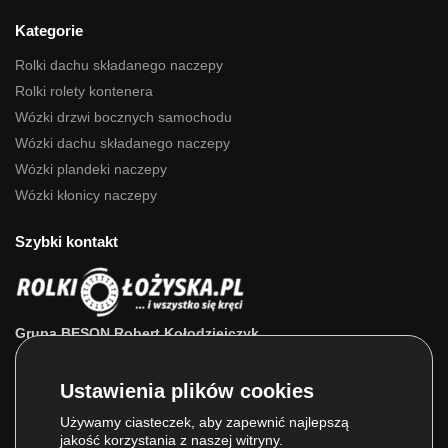
Kategorie
Rolki dachu składanego naczepy
Rolki rolety kontenera
Wózki drzwi bocznych samochodu
Wózki dachu składanego naczepy
Wózki plandeki naczepy
Wózki kłonicy naczepy
Szybki kontakt
Grupa BESON Robert Kołodziejczyk
ul. Powstańców Wlkp. 63a
64-111 Lipno (wlkp.)
Skontaktuj się z nami: 693 800 022, 660 525 823
Używamy ciasteczek, aby zapewnić najlepszą
jakość korzystania z naszej witryny.
E-mail:
sklep@rolkilozyska.pl