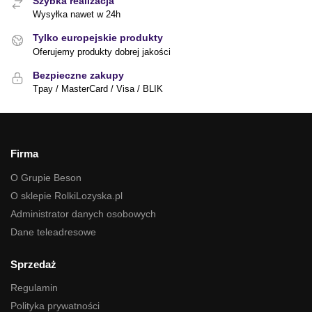
Szybka realizacja
Wysyłka nawet w 24h
Tylko europejskie produkty
Oferujemy produkty dobrej jakości
Bezpieczne zakupy
Tpay / MasterCard / Visa / BLIK
Firma
O Grupie Beson
O sklepie RolkiLozyska.pl
Administrator danych osobowych
Dane teleadresowe
Sprzedaż
Regulamin
Polityka prywatności