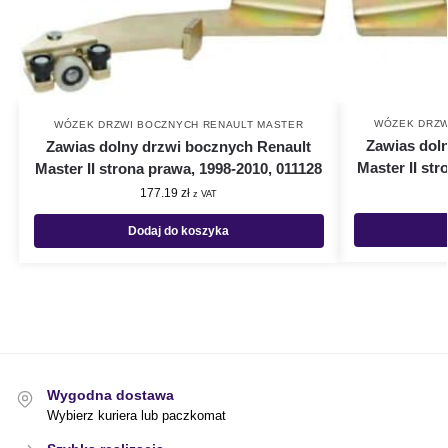
WÓZEK DRZW
WÓZEK DRZWI BOCZNYCH RENAULT MASTER
Zawias dol
Zawias dolny drzwi bocznych Renault
Master II str
Master II strona prawa, 1998-2010, 011128
177.19
zł
z VAT
Dodaj do koszyka
Wygodna dostawa
Wybierz kuriera lub paczkomat