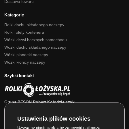
Dostawa towaru
Kategorie
Rolki dachu składanego naczepy
Rolki rolety kontenera
Wózki drzwi bocznych samochodu
Wózki dachu składanego naczepy
Wózki plandeki naczepy
Wózki kłonicy naczepy
Szybki kontakt
Grupa BESON Robert Kołodziejczyk
ul. Powstańców Wlkp. 63a
64-111 Lipno (wlkp.)
Skontaktuj się z nami: 693 800 022, 660 525 823
Używamy ciasteczek, aby zapewnić najlepszą