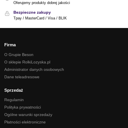
Oferujemy produkty dobrej jakości
Bezpieczne zakupy
Tpay / MasterCard / Visa / BLIK
Firma
O Grupie Beson
O sklepie RolkiLozyska.pl
Administrator danych osobowych
Dane teleadresowe
Sprzedaż
Regulamin
Polityka prywatności
Ogólne warunki sprzedaży
Płatności elektroniczne