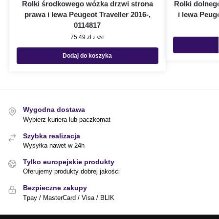
Rolki środkowego wózka drzwi strona
Rolki dolneg
prawa i lewa Peugeot Traveller 2016-,
i lewa Peuge
0114817
75.49
zł
z VAT
Dodaj do koszyka
Wygodna dostawa
Wybierz kuriera lub paczkomat
Szybka realizacja
Wysyłka nawet w 24h
Tylko europejskie produkty
Oferujemy produkty dobrej jakości
Bezpieczne zakupy
Tpay / MasterCard / Visa / BLIK