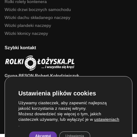
Rolki rolety kontenera
Wózki drzwi bocznych samochodu
Wózki dachu składanego naczepy
Wózki plandeki naczepy
Wózki kłonicy naczepy
Szybki kontakt
Grupa BESON Robert Kołodziejczyk
ul. Powstańców Wlkp. 63a
64-111 Lipno (wlkp.)
Skontaktuj się z nami: 693 800 022, 660 525 823
Używamy ciasteczek, aby zapewnić najlepszą
jakość korzystania z naszej witryny.
E-mail:
sklep@rolkilozyska.pl
Możesz dowiedzieć się więcej o tym, jakich
ciasteczek używamy, lub wyłączyć je w
ustawieniach
.
Akceptuj
Ustawienia