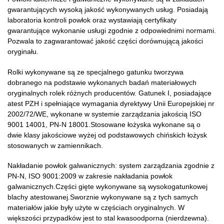
gwarantujących wysoką jakość wykonywanych usług. Posiadają
laboratoria kontroli powłok oraz wystawiają certyfikaty
gwarantujące wykonanie usługi zgodnie z odpowiednimi normami.
Pozwala to zagwarantować jakość części dorównującą jakości
oryginału.
Rolki wykonywane są ze specjalnego gatunku tworzywa
dobranego na podstawie wykonanych badań materiałowych
oryginalnych rolek różnych producentów. Gatunek I, posiadające
atest PZH i spełniające wymagania dyrektywy Unii Europejskiej nr
2002/72/WE, wykonane w systemie zarządzania jakością ISO
9001 14001, PN-N 18001.Stosowane łożyska wykonane są o
dwie klasy jakościowe wyżej od podstawowych chińskich łożysk
stosowanych w zamiennikach.
Nakładanie powłok galwanicznych: system zarządzania zgodnie z
PN-N, ISO 9001:2009 w zakresie nakładania powłok
galwanicznych.Części gięte wykonywane są wysokogatunkowej
blachy atestowanej.Sworznie wykonywane są z tych samych
materiałów jakie były użyte w częściach oryginalnych. W
większości przypadków jest to stal kwasoodporna (nierdzewna).