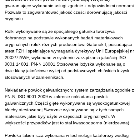
gwarantujące wykonanie usługi zgodnie z odpowiednimi normami.
Pozwala to zagwarantować jakość części dorównującą jakości
oryginału.
Rolki wykonywane są ze specjalnego gatunku tworzywa
dobranego na podstawie wykonanych badań materiałowych
oryginalnych rolek różnych producentów. Gatunek I, posiadające
atest PZH i spełniające wymagania dyrektywy Unii Europejskiej nr
2002/72/WE, wykonane w systemie zarządzania jakością ISO
9001 14001, PN-N 18001.Stosowane łożyska wykonane są o
dwie klasy jakościowe wyżej od podstawowych chińskich łożysk
stosowanych w zamiennikach.
Nakładanie powłok galwanicznych: system zarządzania zgodnie z
PN-N, ISO 9001:2009 w zakresie nakładania powłok
galwanicznych.Części gięte wykonywane są wysokogatunkowej
blachy atestowanej.Sworznie wykonywane są z tych samych
materiałów jakie były użyte w częściach oryginalnych. W
większości przypadków jest to stal kwasoodporna (nierdzewna).
Powłoka lakiernicza wykonana w technologii kataforezy według