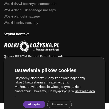
Wózki drzwi bocznych samochodu
Wózki dachu składanego naczepy
Wózki plandeki naczepy
Wózki kłonicy naczepy
Szybki kontakt
Grupa BESON Robert Kołodziejczyk
ul. Powstańców Wlkp. 63a
64-111 Lipno (wlkp.)
Skontaktuj się z nami: 693 800 022, 660 525 823
Używamy ciasteczek, aby zapewnić najlepszą
jakość korzystania z naszej witryny.
E-mail:
sklep@rolkilozyska.pl
Możesz dowiedzieć się więcej o tym, jakich
ciasteczek używamy, lub wyłączyć je w
ustawieniach
.
Akceptuj
Ustawienia