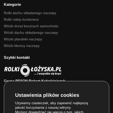
Kategorie
Rolki dachu składanego naczepy
Rolki rolety kontenera
Wózki drzwi bocznych samochodu
Wózki dachu składanego naczepy
Wózki plandeki naczepy
Wózki kłonicy naczepy
Szybki kontakt
Grupa BESON Robert Kołodziejczyk
ul. Powstańców Wlkp. 63a
64-111 Lipno (wlkp.)
Skontaktuj się z nami: 693 800 022, 660 525 823
Używamy ciasteczek, aby zapewnić najlepszą
jakość korzystania z naszej witryny.
E-mail:
sklep@rolkilozyska.pl
Możesz dowiedzieć się więcej o tym, jakich