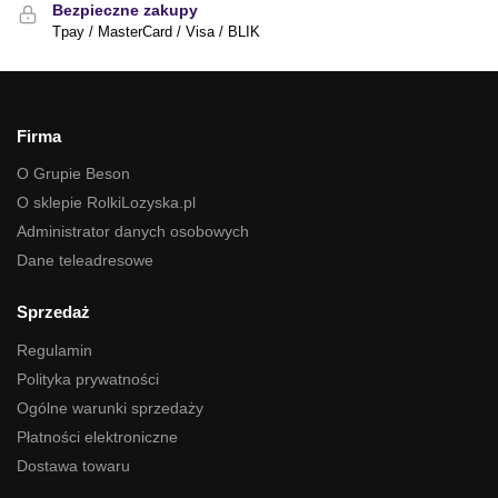
Bezpieczne zakupy
Tpay / MasterCard / Visa / BLIK
Firma
O Grupie Beson
O sklepie RolkiLozyska.pl
Administrator danych osobowych
Dane teleadresowe
Sprzedaż
Regulamin
Polityka prywatności
Ogólne warunki sprzedaży
Płatności elektroniczne
Dostawa towaru