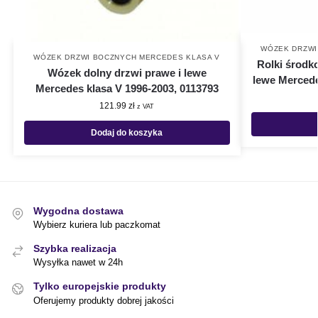
WÓZEK DRZWI
WÓZEK DRZWI BOCZNYCH MERCEDES KLASA V
Rolki środk
Wózek dolny drzwi prawe i lewe
lewe Mercede
Mercedes klasa V 1996-2003, 0113793
121.99
zł
z VAT
Dodaj do koszyka
Wygodna dostawa
Wybierz kuriera lub paczkomat
Szybka realizacja
Wysyłka nawet w 24h
Tylko europejskie produkty
Oferujemy produkty dobrej jakości