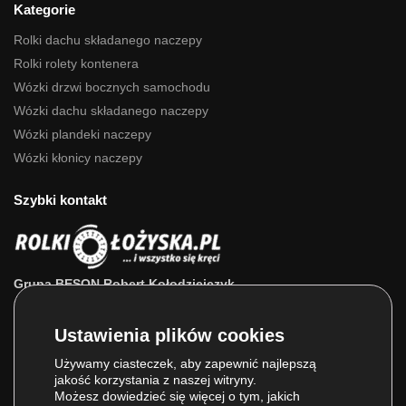
Kategorie
Rolki dachu składanego naczepy
Rolki rolety kontenera
Wózki drzwi bocznych samochodu
Wózki dachu składanego naczepy
Wózki plandeki naczepy
Wózki kłonicy naczepy
Szybki kontakt
Grupa BESON Robert Kołodziejczyk
ul. Powstańców Wlkp. 63a
64-111 Lipno (wlkp.)
Skontaktuj się z nami: 693 800 022, 660 525 823
Używamy ciasteczek, aby zapewnić najlepszą
jakość korzystania z naszej witryny.
E-mail:
sklep@rolkilozyska.pl
Możesz dowiedzieć się więcej o tym, jakich