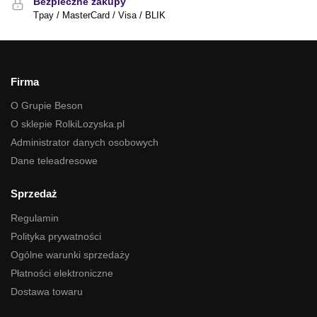
Bezpieczne zakupy
Tpay / MasterCard / Visa / BLIK
Firma
O Grupie Beson
O sklepie RolkiLozyska.pl
Administrator danych osobowych
Dane teleadresowe
Sprzedaż
Regulamin
Polityka prywatności
Ogólne warunki sprzedaży
Płatności elektroniczne
Dostawa towaru