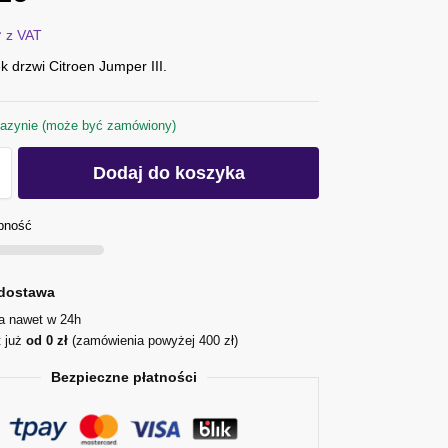
ł
z VAT
 drzwi Citroen Jumper III.
azynie (może być zamówiony)
Dodaj do koszyka
pność
dostawa
ja nawet w 24h
t już
od 0 zł
(zamówienia powyżej 400 zł)
Bezpieczne płatności