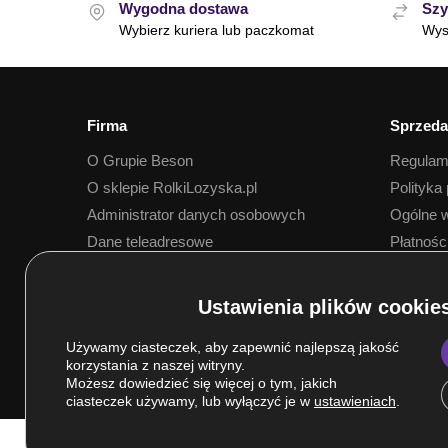
Wygodna dostawa
Szy
Wybierz kuriera lub paczkomat
Wys
Firma
Sprzeda
O Grupie Beson
Regulam
O sklepie RolkiLozyska.pl
Polityka
Administrator danych osobowych
Ogólne w
Dane teleadresowe
Płatnośc
Dostawa
Używamy ciasteczek, aby zapewnić najlepszą jakość
korzystania z naszej witryny.
Możesz dowiedzieć się więcej o tym, jakich
ciasteczek używamy, lub wyłączyć je w
ustawieniach
.