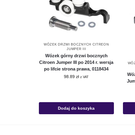
WÓZEK DRZWI BOCZNYCH CITREON
JUMPER III
Wózek górny drzwi bocznych
Citroen Jumper III po 2014 r. wersja
WÓZ
po lifcie strona prawa, 0118434
Wóz
98.89
zł
z VAT
Jum
Dodaj do koszyka