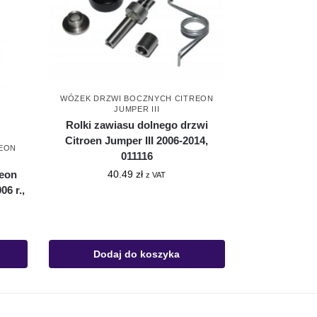
WÓZEK DRZWI BOCZNYCH CITREON
JUMPER III
Rolki zawiasu dolnego drzwi
Citroen Jumper III 2006-2014,
EON
011116
reon
40.49
zł
z VAT
06 r.,
Dodaj do koszyka