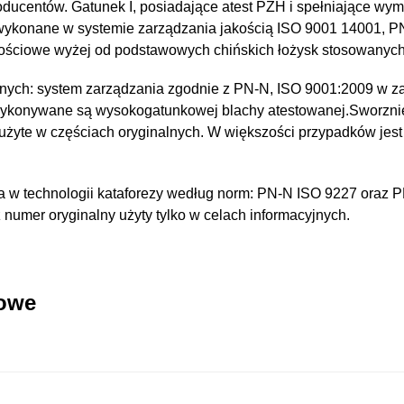
oducentów. Gatunek I, posiadające atest PZH i spełniające wy
 wykonane w systemie zarządzania jakością ISO 9001 14001, 
kościowe wyżej od podstawowych chińskich łożysk stosowanyc
nych: system zarządzania zgodnie z PN-N, ISO 9001:2009 w za
wykonywane są wysokogatunkowej blachy atestowanej.Sworzni
 użyte w częściach oryginalnych. W większości przypadków jest
 w technologii kataforezy według norm: PN-N ISO 9227 oraz 
umer oryginalny użyty tylko w celach informacyjnych.
kowe