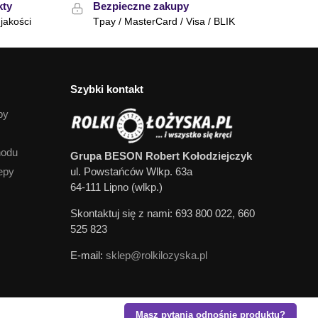
kty
Bezpieczne zakupy
jakości
Tpay / MasterCard / Visa / BLIK
Szybki kontakt
py
hodu
Grupa BESON Robert Kołodziejczyk
epy
ul. Powstańców Wlkp. 63a
64-111 Lipno (wlkp.)
Skontaktuj się z nami: 693 800 022, 660
525 823
E-mail:
sklep@rolkilozyska.pl
Masz pytania odnośnie produktu?