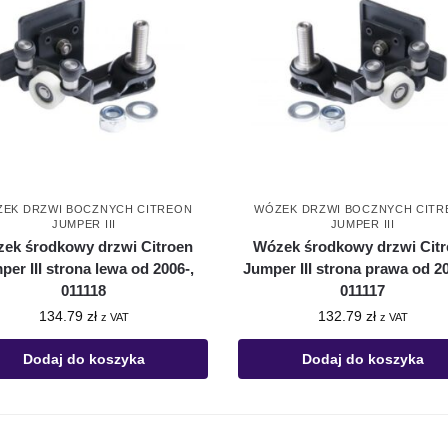
EK DRZWI BOCZNYCH CITREON
WÓZEK DRZWI BOCZNYCH CITR
JUMPER III
JUMPER III
ek środkowy drzwi Citroen
Wózek środkowy drzwi Cit
per III strona lewa od 2006-,
Jumper III strona prawa od 20
011118
011117
134.79
zł
132.79
zł
z VAT
z VAT
Dodaj do koszyka
Dodaj do koszyka