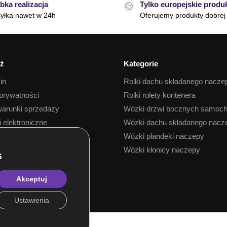
bka realizacja
Tylko europejskie produ
yłka nawet w 24h
Oferujemy produkty dobrej 
ż
Kategorie
in
Rolki dachu składanego nacze
 prywatności
Rolki rolety kontenera
arunki sprzedaży
Wózki drzwi bocznych samoc
i elektroniczne
Wózki dachu składanego nacz
 towaru
Wózki plandeki naczepy
Wózki kłonicy naczepy
Akceptuj
Ustawienia