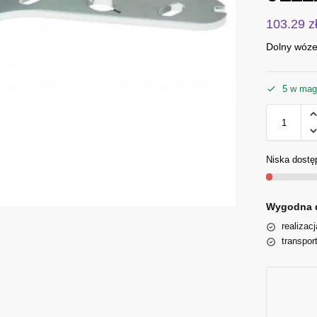
103.29
z
Dolny wózek
5 w mag
Niska dostę
Wygodna 
realizac
transpor