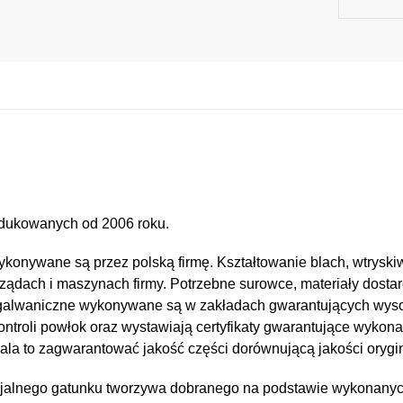
dukowanych od 2006 roku.
konywane są przez polską firmę. Kształtowanie blach, wtryskiw
ządach i maszynach firmy. Potrzebne surowce, materiały dostar
e i galwaniczne wykonywane są w zakładach gwarantujących wy
kontroli powłok oraz wystawiają certyfikaty gwarantujące wykona
a to zagwarantować jakość części dorównującą jakości orygin
jalnego gatunku tworzywa dobranego na podstawie wykonany