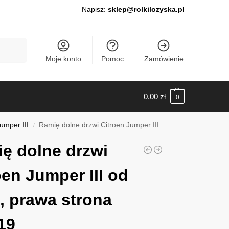
Napisz:
sklep@rolkilozyska.pl
Szukaj
Moje konto
Pomoc
Zamówienie
0.00
zł
0
umper III
Ramię dolne drzwi Citroen Jumper III od 2006, prawa strona 011119
/
ę dolne drzwi
oen Jumper III od
, prawa strona
19