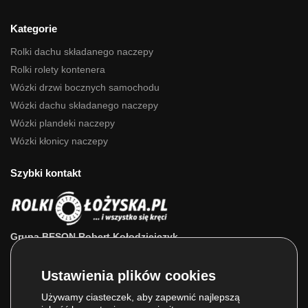
Kategorie
Rolki dachu składanego naczepy
Rolki rolety kontenera
Wózki drzwi bocznych samochodu
Wózki dachu składanego naczepy
Wózki plandeki naczepy
Wózki kłonicy naczepy
Szybki kontakt
Grupa BESON Robert Kołodziejczyk
ul. Powstańców Wlkp. 63a
64-111 Lipno (wlkp.)
Skontaktuj się z nami: 693 800 022, 660 525 823
Używamy ciasteczek, aby zapewnić najlepszą