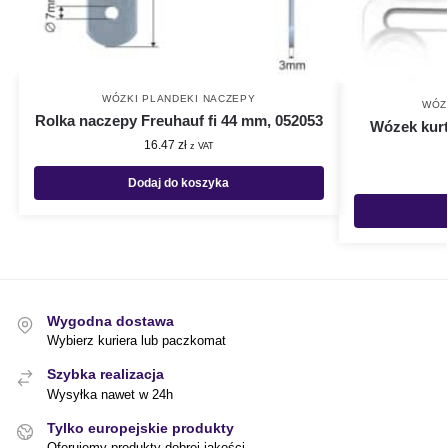
WÓZKI PLANDEKI NACZEPY
WÓZ
Rolka naczepy Freuhauf fi 44 mm, 052053
Wózek kurt
16.47
zł
z VAT
Dodaj do koszyka
Wygodna dostawa
Wybierz kuriera lub paczkomat
Szybka realizacja
Wysyłka nawet w 24h
Tylko europejskie produkty
Oferujemy produkty dobrej jakości