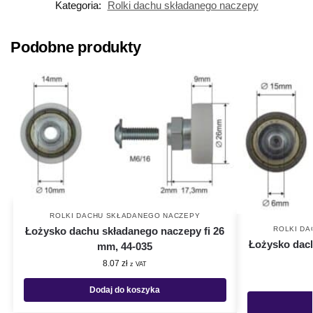
Kategoria:
Rolki dachu składanego naczepy
Podobne produkty
ROLKI DACHU SKŁADANEGO NACZEPY
Łożysko dachu składanego naczepy fi 26
ROLKI D
Łożysko dach
mm, 44-035
8.07
zł
z VAT
Dodaj do koszyka