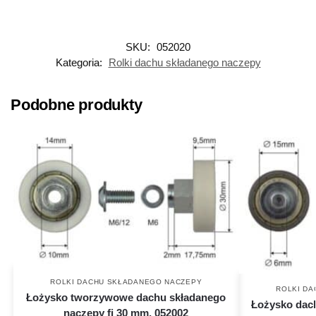
SKU:
052020
Kategoria:
Rolki dachu składanego naczepy
Podobne produkty
ROLKI DACHU SKŁADANEGO NACZEPY
ROLKI D
Łożysko tworzywowe dachu składanego
Łożysko dach
naczepy fi 30 mm, 052002