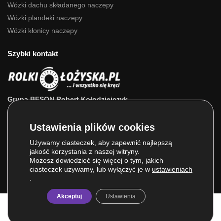
Wózki dachu składanego naczepy
Wózki plandeki naczepy
Wózki kłonicy naczepy
Szybki kontakt
Grupa BESON Robert Kołodziejczyk
ul. Powstańców Wlkp. 63a
64-111 Lipno (wlkp.)
Skontaktuj się z nami: 693 800 022, 660 525 823
Używamy ciasteczek, aby zapewnić najlepszą
jakość korzystania z naszej witryny.
E-mail:
sklep@rolkilozyska.pl
Możesz dowiedzieć się więcej o tym, jakich
ciasteczek używamy, lub wyłączyć je w
ustawieniach
.
Akceptuj
Ustawienia
© Grupa BESON 2025. Wszelkie prawa zastrzeżone.